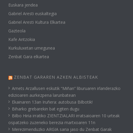
Euskara jendea
Gabriel Aresti euskaltegia
Gabriel Aresti Kultura Elkartea
Gazteola
Kafe Antzokia
Kurkuluxetan umegunea
Zenbat Gara elkartea
ZENBAT GARAREN AZKEN ALBISTEAK
Amets Arzallusen eskutik “Miñan” liburuaren irlanderazko
edizioaren aurkezpena larunbatean
Ekainaren 13an Iruñera: autobusa Bilbotik!
Biharko grebarekin bat egiten dugu
Bilbo Hiria irratiko ZIENTZIALARI irratsaioaren 10 urteak
ospatzeko zuzeneko berezia martxoaren 11n
Merezimenduzko ARGIA saria jaso du Zenbat Garak