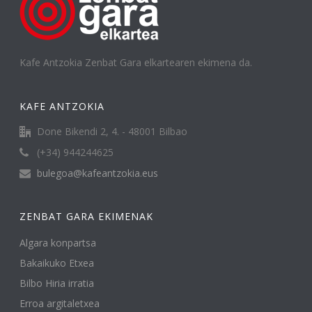
Kafe Antzokia Zenbat Gara elkartearen ekimena da.
KAFE ANTZOKIA
Done Bikendi 2, 4. - 48001 Bilbao
(+34) 944244625
bulegoa@kafeantzokia.eus
ZENBAT GARA EKIMENAK
Algara konpartsa
Bakaikuko Etxea
Bilbo Hiria irratia
Erroa argitaletxea