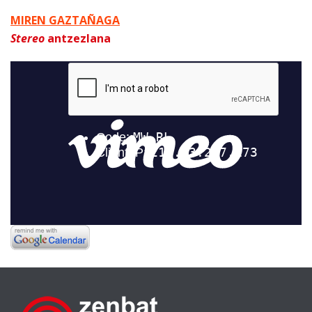
MIREN GAZTAÑAGA
Stereo
antzezlana