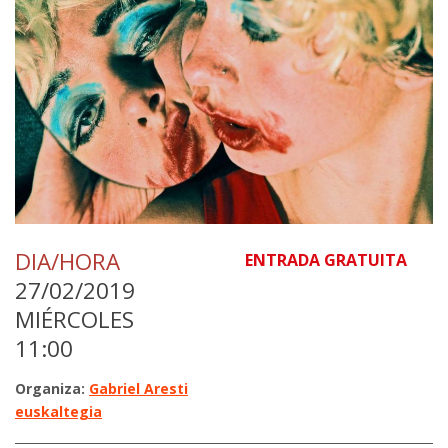
DIA/HORA
ENTRADA GRATUITA
27/02/2019
MIÉRCOLES
11:00
Organiza:
Gabriel Aresti
euskaltegia