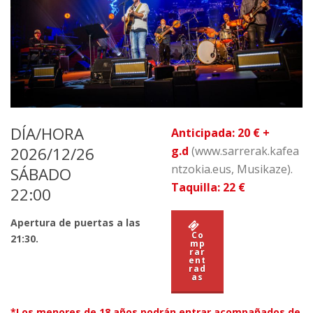
DÍA/HORA
Anticipada: 20 € +
2026/12/26
g.d
(www.sarrerak.kafea
ntzokia.eus, Musikaze).
SÁBADO
Taquilla: 22 €
22:00
Apertura de puertas a las
Co
21:30.
mp
rar
ent
rad
as
*Los menores de 18 años podrán entrar acompañados de