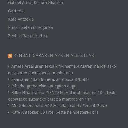
Gabriel Aresti Kultura Elkartea
Gazteola
Kafe Antzokia
Kurkuluxetan umegunea
Zenbat Gara elkartea
ZENBAT GARAREN AZKEN ALBISTEAK
Amets Arzallusen eskutik “Miñan” liburuaren irlanderazko
edizioaren aurkezpena larunbatean
Ekainaren 13an Iruñera: autobusa Bilbotik!
Biharko grebarekin bat egiten dugu
Bilbo Hiria irratiko ZIENTZIALARI irratsaioaren 10 urteak
ospatzeko zuzeneko berezia martxoaren 11n
Merezimenduzko ARGIA saria jaso du Zenbat Garak
Kafe Antzokiak 30 urte, beste hainbesteren bila