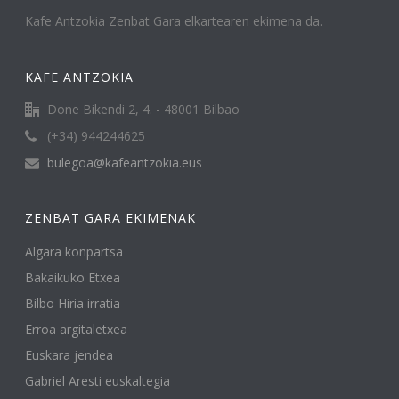
Kafe Antzokia Zenbat Gara elkartearen ekimena da.
KAFE ANTZOKIA
Done Bikendi 2, 4. - 48001 Bilbao
(+34) 944244625
bulegoa@kafeantzokia.eus
ZENBAT GARA EKIMENAK
Algara konpartsa
Bakaikuko Etxea
Bilbo Hiria irratia
Erroa argitaletxea
Euskara jendea
Gabriel Aresti euskaltegia