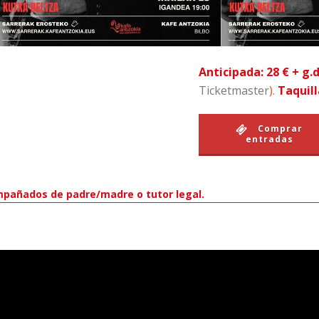
Anticipada: 28 € + g.
Ticketmaster
)
.
Taquill
Comprar
entradas
pañados de padre/madre o tutor legal.