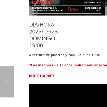
DÍA/HORA
2025/09/28
DOMINGO
19:00
Apertura de puertas y taquilla a las 18:30.
*Los menores de 18 años podrán entrar acom
MICK HARVEY