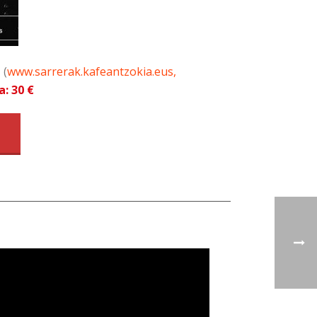
d
(
www.sarrerak.kafeantzokia.eus,
a: 30 €