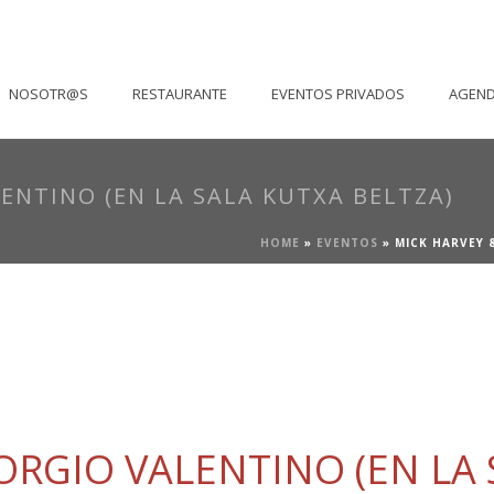
NOSOTR@S
RESTAURANTE
EVENTOS PRIVADOS
AGEN
ENTINO (EN LA SALA KUTXA BELTZA)
HOME
»
EVENTOS
»
MICK HARVEY 
ORGIO VALENTINO (EN LA