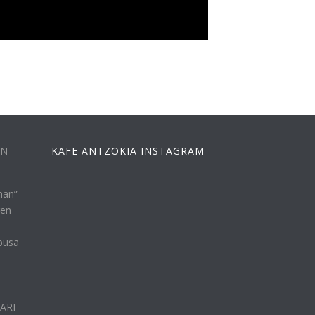
EN
KAFE ANTZOKIA INSTAGRAM
ñan”
ren
busa
n
LARI