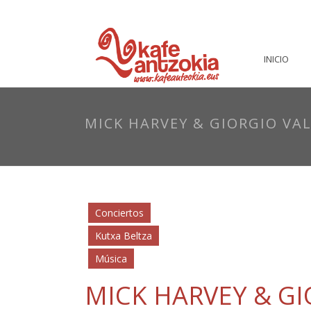
INICIO
MICK HARVEY & GIORGIO VAL
Conciertos
Kutxa Beltza
Música
MICK HARVEY & GI