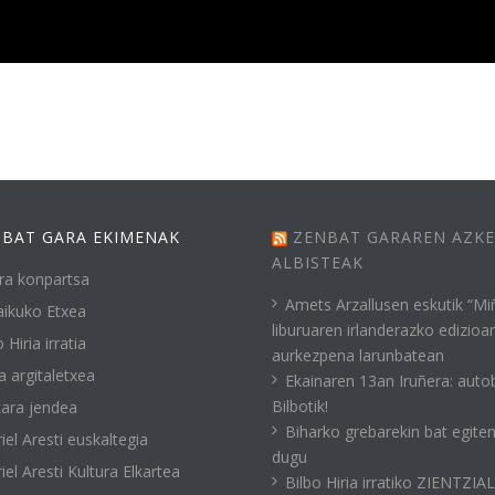
BAT GARA EKIMENAK
ZENBAT GARAREN AZK
ALBISTEAK
ra konpartsa
Amets Arzallusen eskutik “Mi
ikuko Etxea
liburuaren irlanderazko edizioa
 Hiria irratia
aurkezpena larunbatean
a argitaletxea
Ekainaren 13an Iruñera: auto
Bilbotik!
ara jendea
Biharko grebarekin bat egite
iel Aresti euskaltegia
dugu
iel Aresti Kultura Elkartea
Bilbo Hiria irratiko ZIENTZIA