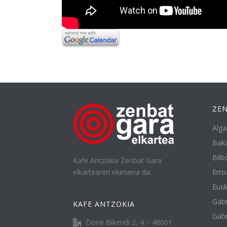
ZEN
Alga
Baka
Bilbo
Kafe Antzokia Zenbat Gara
elkartearen ekimena da.
Erro
Eusk
Gabr
KAFE ANTZOKIA
Gabr
Done Bikendi 2, 4. - 48001