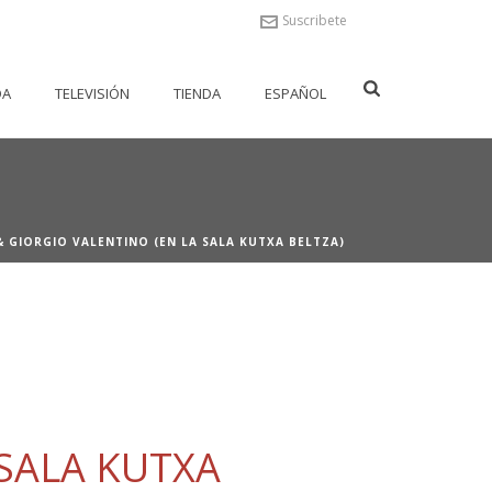
Suscribete
DA
TELEVISIÓN
TIENDA
ESPAÑOL
& GIORGIO VALENTINO (EN LA SALA KUTXA BELTZA)
 SALA KUTXA