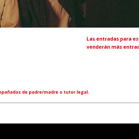
Las entradas para es
venderán más entrada
pañados de padre/madre o tutor legal.