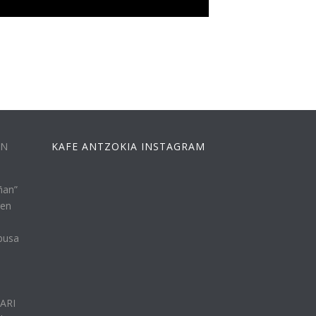
EN
KAFE ANTZOKIA INSTAGRAM
ñan”
ren
busa
n
LARI