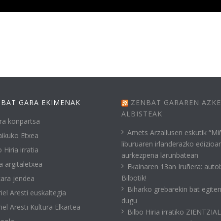
BAT GARA EKIMENAK
ZENBAT GARAREN AZK
ALBISTEAK
ra konpartsa
Amets Arzallusen eskutik “Mi
ikuko Etxea
liburuaren irlanderazko edizioa
 Hiria irratia
aurkezpena larunbatean
a argitaletxea
Ekainaren 13an Iruñera: auto
Bilbotik!
ara jendea
Biharko grebarekin bat egite
iel Aresti euskaltegia
dugu
iel Aresti Kultura Elkartea
Bilbo Hiria irratiko ZIENTZIA