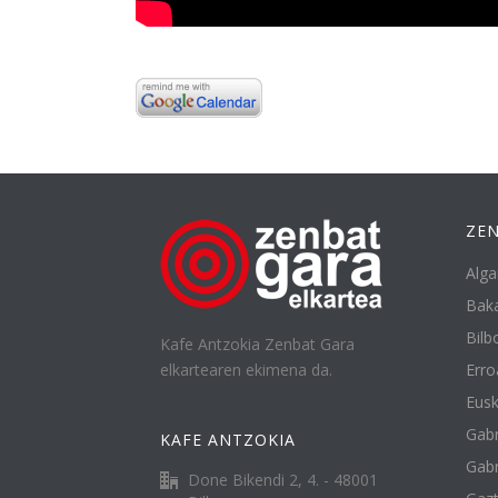
ZEN
Alga
Baka
Bilbo
Kafe Antzokia Zenbat Gara
elkartearen ekimena da.
Erro
Eusk
Gabr
KAFE ANTZOKIA
Gabr
Done Bikendi 2, 4. - 48001