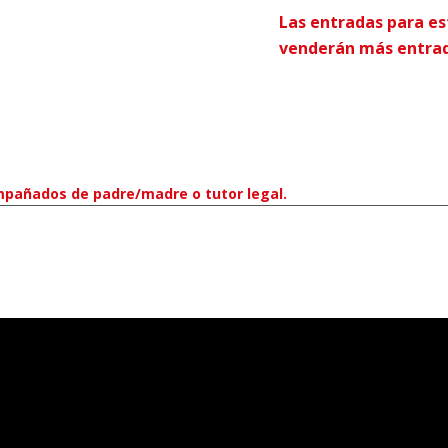
Las entradas para es
venderán más entrada
pañados de padre/madre o tutor legal.