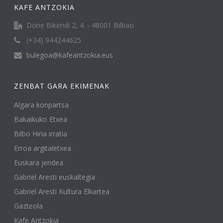
KAFE ANTZOKIA
Done Bikendi 2, 4. - 48001 Bilbao
(+34) 944244625
bulegoa@kafeantzokia.eus
ZENBAT GARA EKIMENAK
Algara konpartsa
Bakaikuko Etxea
Bilbo Hiria irratia
Erroa argitaletxea
Euskara jendea
Gabriel Aresti euskaltegia
Gabriel Aresti Kultura Elkartea
Gazteola
Kafe Antzokia