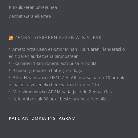
Kurkuluxetan umegunea
Zenbat Gara elkartea
ZENBAT GARAREN AZKEN ALBISTEAK
Amets Arzallusen eskutik “Miñan” liburuaren irlanderazko
edizioaren aurkezpena larunbatean
Ekainaren 13an Iruñera: autobusa Bilbotik!
Biharko grebarekin bat egiten dugu
Bilbo Hiria irratiko ZIENTZIALARI irratsaioaren 10 urteak
ospatzeko zuzeneko berezia martxoaren 11n
Merezimenduzko ARGIA saria jaso du Zenbat Garak
Kafe Antzokiak 30 urte, beste hainbesteren bila
KAFE ANTZOKIA INSTAGRAM