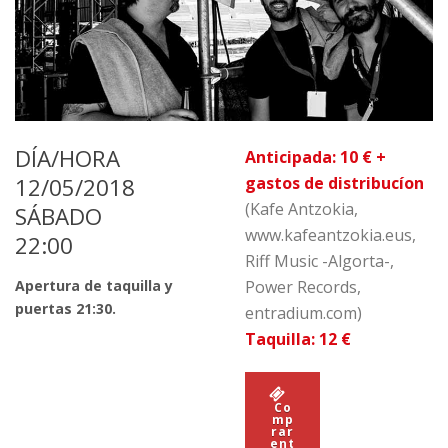
DÍA/HORA
Anticipada: 10 € +
12/05/2018
gastos de distribucíon
(Kafe Antzokia,
SÁBADO
www.kafeantzokia.eus,
22:00
Riff Music -Algorta-,
Apertura de taquilla y
Power Records,
puertas 21:30.
entradium.com)
Taquilla: 12 €
Co
mp
rar
ent