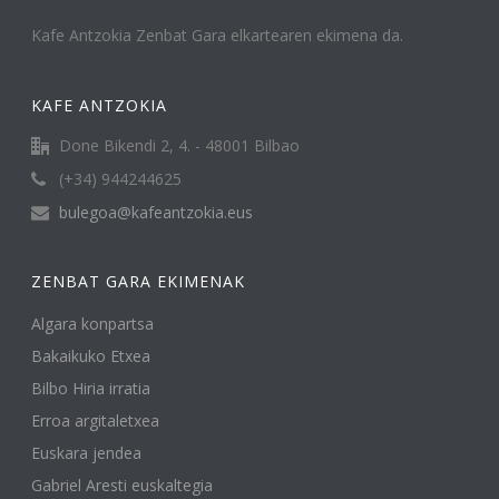
Kafe Antzokia Zenbat Gara elkartearen ekimena da.
KAFE ANTZOKIA
Done Bikendi 2, 4. - 48001 Bilbao
(+34) 944244625
bulegoa@kafeantzokia.eus
ZENBAT GARA EKIMENAK
Algara konpartsa
Bakaikuko Etxea
Bilbo Hiria irratia
Erroa argitaletxea
Euskara jendea
Gabriel Aresti euskaltegia