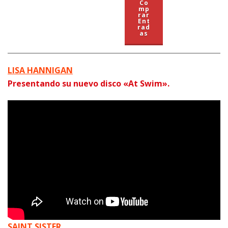
Co
mp
rar
Ent
rad
as
LISA HANNIGAN
Presentando su nuevo disco «At Swim».
SAINT SISTER