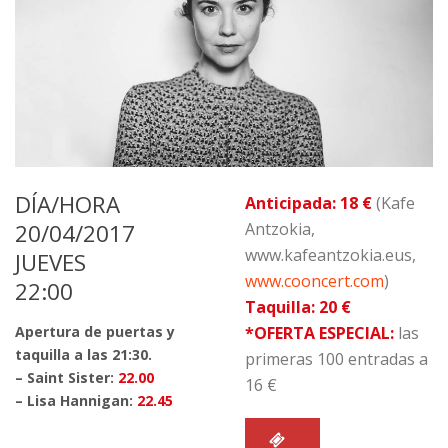
DÍA/HORA
Anticipada: 18 €
(Kafe
20/04/2017
Antzokia,
www.kafeantzokia.eus,
JUEVES
www.cooncert.com
)
22:00
Taquilla: 20 €
Apertura de puertas y
*OFERTA ESPECIAL:
las
taquilla a las 21:30.
primeras 100 entradas a
– Saint Sister:
22.00
16 €
– Lisa Hannigan:
22.45