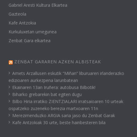
Gabriel Aresti Kultura Elkartea
Gazteola
Kafe Antzokia
Kurkuluxetan umegunea
Zenbat Gara elkartea
ZENBAT GARAREN AZKEN ALBISTEAK
Amets Arzallusen eskutik “Miñan” liburuaren irlanderazko
edizioaren aurkezpena larunbatean
Ekainaren 13an Iruñera: autobusa Bilbotik!
Biharko grebarekin bat egiten dugu
Bilbo Hiria irratiko ZIENTZIALARI irratsaioaren 10 urteak
ospatzeko zuzeneko berezia martxoaren 11n
Merezimenduzko ARGIA saria jaso du Zenbat Garak
Kafe Antzokiak 30 urte, beste hainbesteren bila