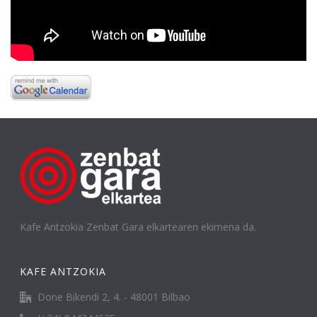
Kafe Antzokia Zenbat Gara elkartearen ekimena da.
KAFE ANTZOKIA
Done Bikendi 2, 4. - 48001 Bilbao