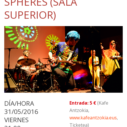
SPHERES (SALA
SUPERIOR)
DÍA/HORA
Entrada: 5 €
(Kafe
31/05/2016
Antzokia,
www.kafeantzokia.eus
,
VIERNES
Ticketea)