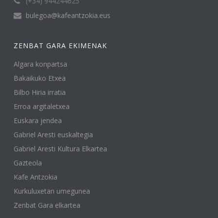
(+34) 944244625
bulegoa@kafeantzokia.eus
ZENBAT GARA EKIMENAK
Algara konpartsa
Bakaikuko Etxea
Bilbo Hiria irratia
Erroa argitaletxea
Euskara jendea
Gabriel Aresti euskaltegia
Gabriel Aresti Kultura Elkartea
Gazteola
Kafe Antzokia
Kurkuluxetan umegunea
Zenbat Gara elkartea