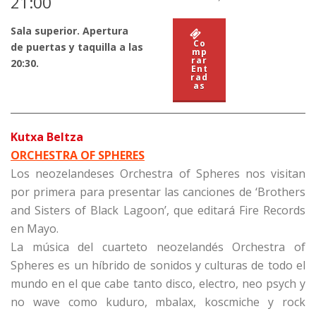
21:00
Sala superior. Apertura
Co
de puertas y taquilla a las
mp
rar
20:30.
Ent
rad
as
Kutxa Beltza
ORCHESTRA OF SPHERES
Los neozelandeses Orchestra of Spheres nos visitan
por primera para presentar las canciones de ‘Brothers
and Sisters of Black Lagoon’, que editará Fire Records
en Mayo.
La música del cuarteto neozelandés Orchestra of
Spheres es un híbrido de sonidos y culturas de todo el
mundo en el que cabe tanto disco, electro, neo psych y
no wave como kuduro, mbalax, koscmiche y rock