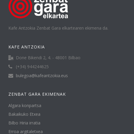
Kafe Antzokia Zenbat Gara elkartearen ekimena da.
KAFE ANTZOKIA
Done Bikendi 2, 4. - 48001 Bilbao
(+34) 944244625
bulegoa@kafeantzokia.eus
ZENBAT GARA EKIMENAK
Algara konpartsa
Bakaikuko Etxea
Bilbo Hiria irratia
Erroa argitaletxea