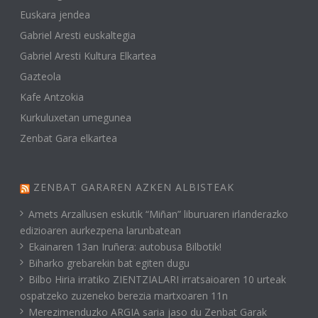
Euskara jendea
Gabriel Aresti euskaltegia
Gabriel Aresti Kultura Elkartea
Gazteola
Kafe Antzokia
Kurkuluxetan umegunea
Zenbat Gara elkartea
ZENBAT GARAREN AZKEN ALBISTEAK
Amets Arzallusen eskutik “Miñan” liburuaren irlanderazko
edizioaren aurkezpena larunbatean
Ekainaren 13an Iruñera: autobusa Bilbotik!
Biharko grebarekin bat egiten dugu
Bilbo Hiria irratiko ZIENTZIALARI irratsaioaren 10 urteak
ospatzeko zuzeneko berezia martxoaren 11n
Merezimenduzko ARGIA saria jaso du Zenbat Garak