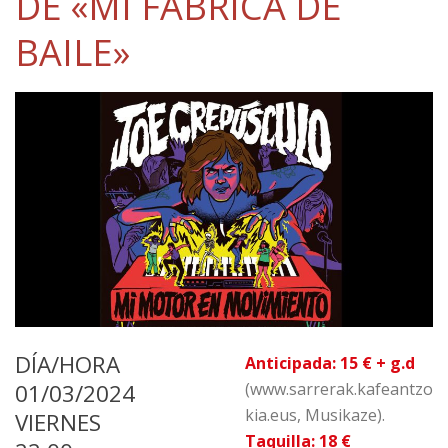
DE «MI FÁBRICA DE
BAILE»
DÍA/HORA
Anticipada: 15 € + g.d
01/03/2024
(www.sarrerak.kafeantzo
kia.eus, Musikaze).
VIERNES
Taquilla:
18 €