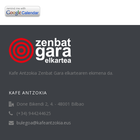
Kafe Antzokia Zenbat Gara elkartearen ekimena da.
KAFE ANTZOKIA
Done Bikendi 2, 4. - 48001 Bilbao
(+34) 944244625
bulegoa@kafeantzokia.eus