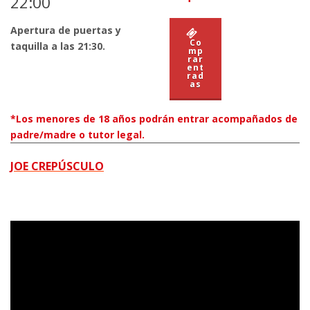
22:00
Apertura de puertas y
Co
taquilla a las 21:30.
mp
rar
ent
rad
as
*Los menores de 18 años podrán entrar acompañados de
padre/madre o tutor legal.
JOE CREPÚSCULO