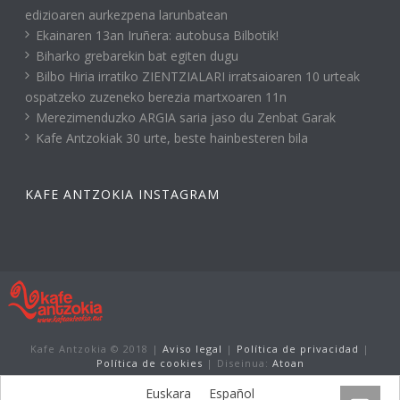
edizioaren aurkezpena larunbatean
Ekainaren 13an Iruñera: autobusa Bilbotik!
Biharko grebarekin bat egiten dugu
Bilbo Hiria irratiko ZIENTZIALARI irratsaioaren 10 urteak
ospatzeko zuzeneko berezia martxoaren 11n
Merezimenduzko ARGIA saria jaso du Zenbat Garak
Kafe Antzokiak 30 urte, beste hainbesteren bila
KAFE ANTZOKIA INSTAGRAM
Kafe Antzokia © 2018 |
Aviso legal
|
Política de privacidad
|
Política de cookies
| Diseinua:
Atoan
Euskara
Español