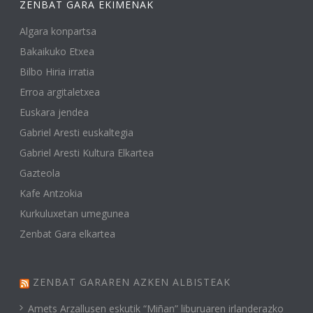
ZENBAT GARA EKIMENAK
Algara konpartsa
Bakaikuko Etxea
Bilbo Hiria irratia
Erroa argitaletxea
Euskara jendea
Gabriel Aresti euskaltegia
Gabriel Aresti Kultura Elkartea
Gazteola
Kafe Antzokia
Kurkuluxetan umegunea
Zenbat Gara elkartea
ZENBAT GARAREN AZKEN ALBISTEAK
Amets Arzallusen eskutik “Miñan” liburuaren irlanderazko