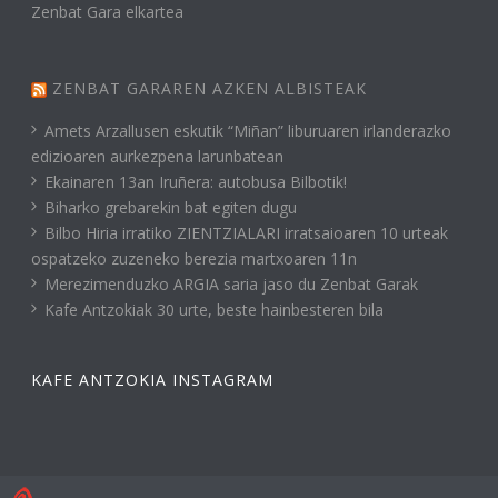
Zenbat Gara elkartea
ZENBAT GARAREN AZKEN ALBISTEAK
Amets Arzallusen eskutik “Miñan” liburuaren irlanderazko
edizioaren aurkezpena larunbatean
Ekainaren 13an Iruñera: autobusa Bilbotik!
Biharko grebarekin bat egiten dugu
Bilbo Hiria irratiko ZIENTZIALARI irratsaioaren 10 urteak
ospatzeko zuzeneko berezia martxoaren 11n
Merezimenduzko ARGIA saria jaso du Zenbat Garak
Kafe Antzokiak 30 urte, beste hainbesteren bila
KAFE ANTZOKIA INSTAGRAM