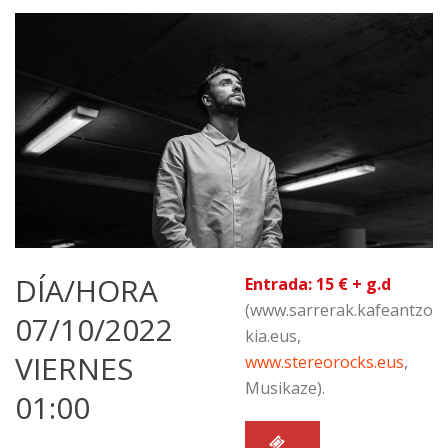
DÍA/HORA
Entrada: 15 € + g.d
(www.sarrerak.kafeantzo
07/10/2022
kia.eus,
VIERNES
www.stereorocks.eus
,
Musikaze).
01:00