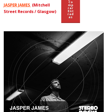
Co
JASPER JAMES
(Mitchell
mp
rar
Street Records / Glasgow)
Ent
rad
as