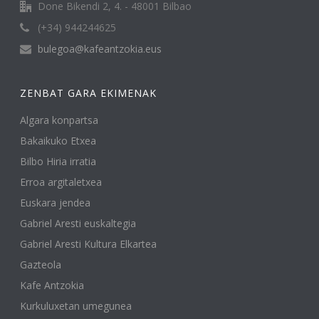
Done Bikendi 2, 4. - 48001 Bilbao
(+34) 944244625
bulegoa@kafeantzokia.eus
ZENBAT GARA EKIMENAK
Algara konpartsa
Bakaikuko Etxea
Bilbo Hiria irratia
Erroa argitaletxea
Euskara jendea
Gabriel Aresti euskaltegia
Gabriel Aresti Kultura Elkartea
Gazteola
Kafe Antzokia
Kurkuluxetan umegunea