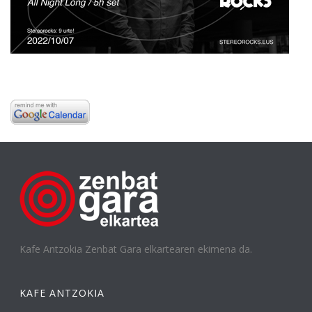
Kafe Antzokia Zenbat Gara elkartearen ekimena da.
KAFE ANTZOKIA