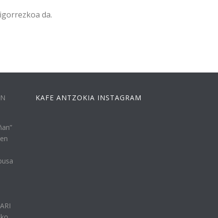
igorrezkoa da.
EN
KAFE ANTZOKIA INSTAGRAM
ñan”
ren
busa
n
LARI
eko