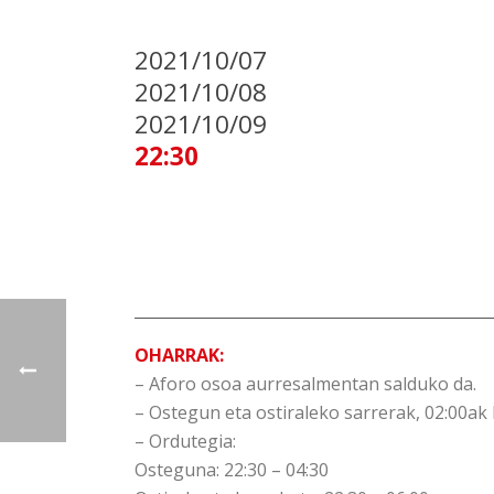
2021/10/07
2021/10/08
2021/10/09
22:30
OHARRAK:
– Aforo osoa aurresalmentan salduko da.
– Ostegun eta ostiraleko sarrerak, 02:00ak 
– Ordutegia:
Osteguna: 22:30 – 04:30