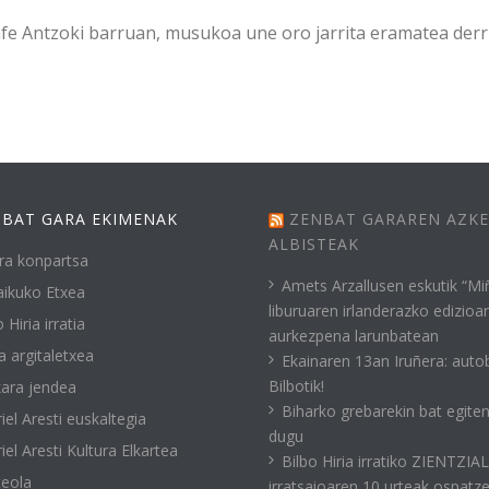
fe Antzoki barruan, musukoa une oro jarrita eramatea derr
BAT GARA EKIMENAK
ZENBAT GARAREN AZK
ALBISTEAK
ra konpartsa
Amets Arzallusen eskutik “Mi
ikuko Etxea
liburuaren irlanderazko edizioa
 Hiria irratia
aurkezpena larunbatean
a argitaletxea
Ekainaren 13an Iruñera: auto
Bilbotik!
ara jendea
Biharko grebarekin bat egite
iel Aresti euskaltegia
dugu
iel Aresti Kultura Elkartea
Bilbo Hiria irratiko ZIENTZIA
eola
irratsaioaren 10 urteak ospatz