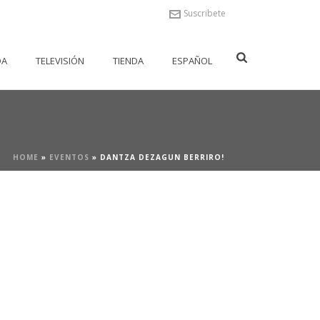
Suscribete
DA
TELEVISIÓN
TIENDA
ESPAÑOL
HOME
»
EVENTOS
»
DANTZA DEZAGUN BERRIRO!