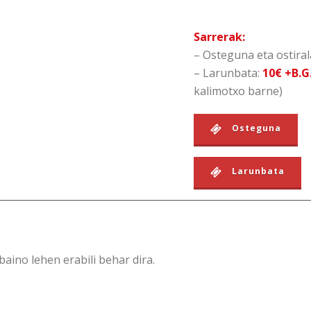
Sarrerak:
– Osteguna eta ostiral
– Larunbata:
10€ +B.G
kalimotxo barne)
Osteguna
Larunbata
baino lehen erabili behar dira.