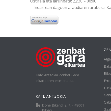
Ostirala eta larunbata: 22:30 – 06:00
– Indarrean dagoen araudiaren arabera, Ka
ZEN
Alga
Baka
Bilbo
Kafe Antzokia Zenbat Gara
elkartearen ekimena da.
Erro
Eusk
Gabr
KAFE ANTZOKIA
Gabr
Done Bikendi 2, 4. - 48001
Gazt
Bilbao