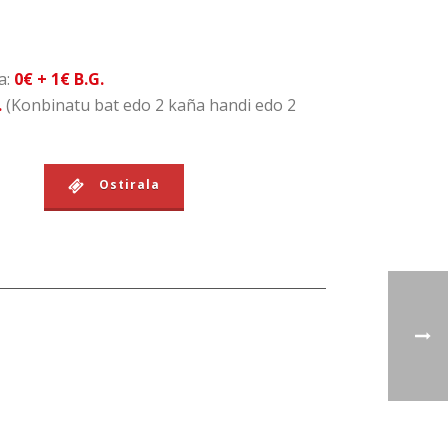
a:
0€ + 1€ B.G.
.
(Konbinatu bat edo 2 kaña handi edo 2
Ostirala