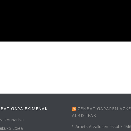
BAT GARA EKIMENAK
ZENBAT GARAREN AZK
ALBISTEAK
ra konpartsa
Amets Arzallusen eskutik “Mi
ikuko Etxea