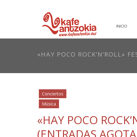
INICIO
«HAY POCO ROCK’N’ROLL» FE
Conciertos
Música
«HAY POCO ROCK’N
(ENTRADAS AGOTA