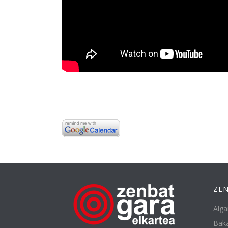
ZEN
Alga
Baka