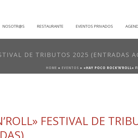
NOSOTR@S
RESTAURANTE
EVENTOS PRIVADOS
AGEN
STIVAL DE TRIBUTOS 2025 (ENTRADAS 
HOME
»
EVENTOS
»
«HAY POCO ROCK’N’ROLL» F
’ROLL» FESTIVAL DE TRIB
DAS)