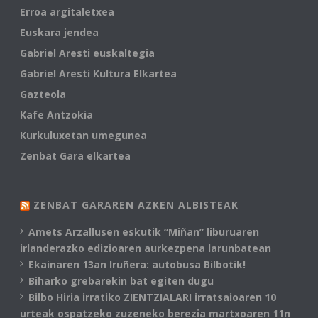
Erroa argitaletxea
Euskara jendea
Gabriel Aresti euskaltegia
Gabriel Aresti Kultura Elkartea
Gazteola
Kafe Antzokia
Kurkuluxetan umegunea
Zenbat Gara elkartea
ZENBAT GARAREN AZKEN ALBISTEAK
Amets Arzallusen eskutik “Miñan” liburuaren
irlanderazko edizioaren aurkezpena larunbatean
Ekainaren 13an Iruñera: autobusa Bilbotik!
Biharko grebarekin bat egiten dugu
Bilbo Hiria irratiko ZIENTZIALARI irratsaioaren 10
urteak ospatzeko zuzeneko berezia martxoaren 11n