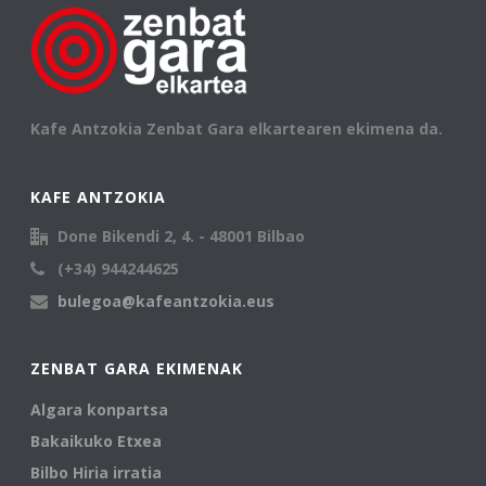
Kafe Antzokia Zenbat Gara elkartearen ekimena da.
KAFE ANTZOKIA
Done Bikendi 2, 4. - 48001 Bilbao
(+34) 944244625
bulegoa@kafeantzokia.eus
ZENBAT GARA EKIMENAK
Algara konpartsa
Bakaikuko Etxea
Bilbo Hiria irratia