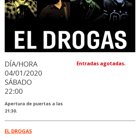
DÍA/HORA
Entradas agotadas.
04/01/2020
SÁBADO
22:00
Apertura de puertas a las
21:30.
EL DROGAS