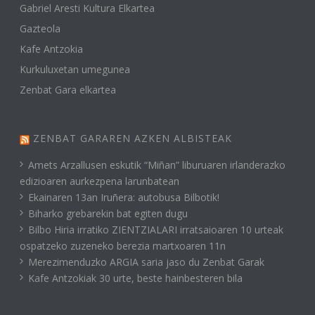
Gabriel Aresti Kultura Elkartea
Gazteola
Kafe Antzokia
Kurkuluxetan umegunea
Zenbat Gara elkartea
ZENBAT GARAREN AZKEN ALBISTEAK
Amets Arzallusen eskutik “Miñan” liburuaren irlanderazko
edizioaren aurkezpena larunbatean
Ekainaren 13an Iruñera: autobusa Bilbotik!
Biharko grebarekin bat egiten dugu
Bilbo Hiria irratiko ZIENTZIALARI irratsaioaren 10 urteak
ospatzeko zuzeneko berezia martxoaren 11n
Merezimenduzko ARGIA saria jaso du Zenbat Garak
Kafe Antzokiak 30 urte, beste hainbesteren bila