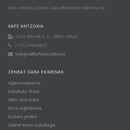
Kafe Antzokia Zenbat Gara elkartearen ekimena da.
KAFE ANTZOKIA
Done Bikendi 2, 4. - 48001 Bilbao
(+34) 944244625
bulegoa@kafeantzokia.eus
ZENBAT GARA EKIMENAK
Algara konpartsa
Bakaikuko Etxea
Bilbo Hiria irratia
Erroa argitaletxea
Euskara jendea
Gabriel Aresti euskaltegia