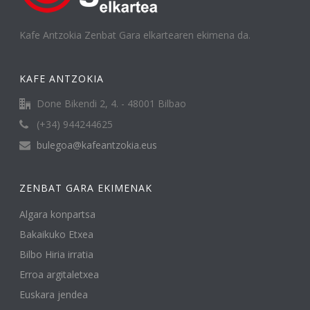
Kafe Antzokia Zenbat Gara elkartearen ekimena da.
KAFE ANTZOKIA
Done Bikendi 2, 4. - 48001 Bilbao
(+34) 944244625
bulegoa@kafeantzokia.eus
ZENBAT GARA EKIMENAK
Algara konpartsa
Bakaikuko Etxea
Bilbo Hiria irratia
Erroa argitaletxea
Euskara jendea