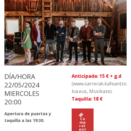
DÍA/HORA
Anticipada: 15 € + g.d
22/05/2024
(www.sarrerak.kafeantzo
kia.eus, Musikaze).
MIERCOLES
Taquilla:
18 €
20:00
Apertura de puertas y
Co
taquilla a las 19:30.
mp
rar
ent