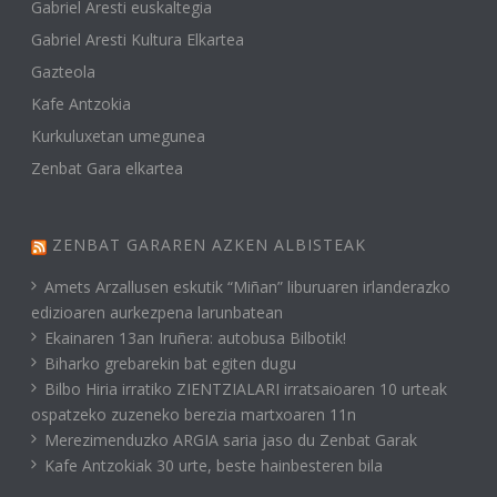
Gabriel Aresti euskaltegia
Gabriel Aresti Kultura Elkartea
Gazteola
Kafe Antzokia
Kurkuluxetan umegunea
Zenbat Gara elkartea
ZENBAT GARAREN AZKEN ALBISTEAK
Amets Arzallusen eskutik “Miñan” liburuaren irlanderazko
edizioaren aurkezpena larunbatean
Ekainaren 13an Iruñera: autobusa Bilbotik!
Biharko grebarekin bat egiten dugu
Bilbo Hiria irratiko ZIENTZIALARI irratsaioaren 10 urteak
ospatzeko zuzeneko berezia martxoaren 11n
Merezimenduzko ARGIA saria jaso du Zenbat Garak
Kafe Antzokiak 30 urte, beste hainbesteren bila