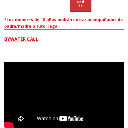
rad
as
*Los menores de 18 años podrán entrar acompañados de
padre/madre o tutor legal.
BYWATER CALL