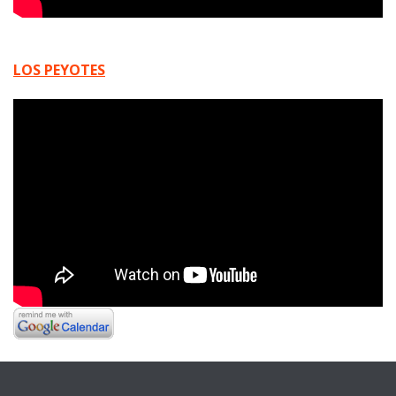
LOS PEYOTES