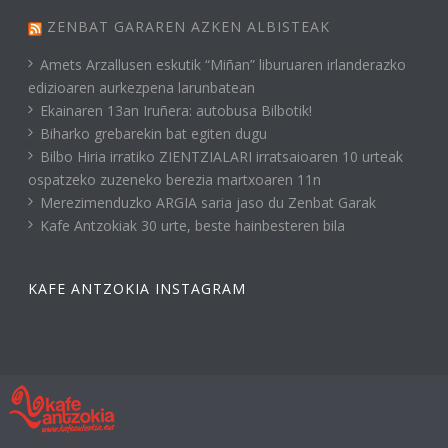
ZENBAT GARAREN AZKEN ALBISTEAK
Amets Arzallusen eskutik “Miñan” liburuaren irlanderazko
edizioaren aurkezpena larunbatean
Ekainaren 13an Iruñera: autobusa Bilbotik!
Biharko grebarekin bat egiten dugu
Bilbo Hiria irratiko ZIENTZIALARI irratsaioaren 10 urteak
ospatzeko zuzeneko berezia martxoaren 11n
Merezimenduzko ARGIA saria jaso du Zenbat Garak
Kafe Antzokiak 30 urte, beste hainbesteren bila
KAFE ANTZOKIA INSTAGRAM