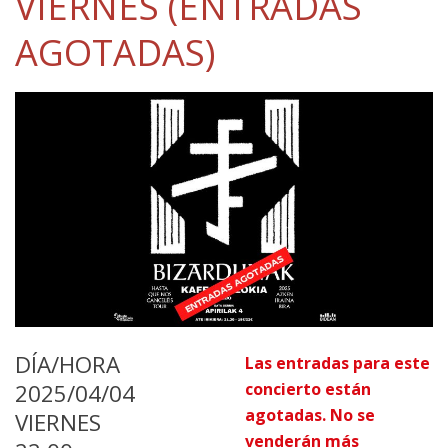
VIERNES (ENTRADAS
AGOTADAS)
DÍA/HORA
Las entradas para este
2025/04/04
concierto están
agotadas. No se
VIERNES
venderán más