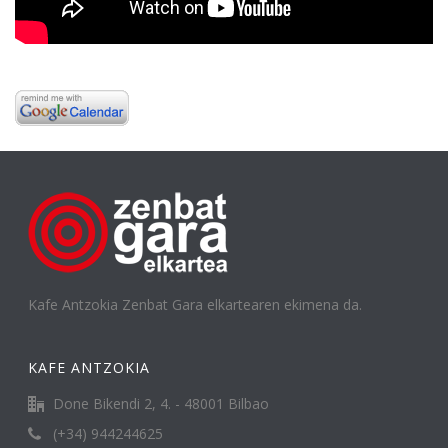
Kafe Antzokia Zenbat Gara elkartearen ekimena da.
KAFE ANTZOKIA
Done Bikendi 2, 4. - 48001 Bilbao
(+34) 944244625