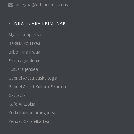
bulegoa@kafeantzokia.eus
ZENBAT GARA EKIMENAK
Algara konpartsa
Bakaikuko Etxea
Bilbo Hiria irratia
Erroa argitaletxea
Euskara jendea
Gabriel Aresti euskaltegia
Gabriel Aresti Kultura Elkartea
Gazteola
Kafe Antzokia
Kurkuluxetan umegunea
Zenbat Gara elkartea