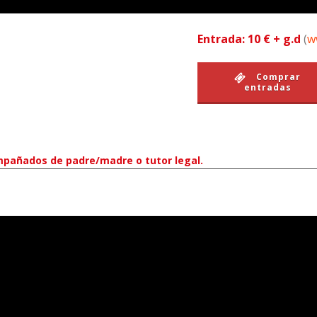
Entrada: 10 € + g.d
(
w
Comprar
entradas
pañados de padre/madre o tutor legal.