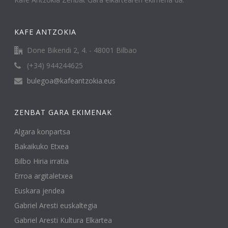
KAFE ANTZOKIA
Done Bikendi 2, 4. - 48001 Bilbao
(+34) 944244625
bulegoa@kafeantzokia.eus
ZENBAT GARA EKIMENAK
Algara konpartsa
Bakaikuko Etxea
Bilbo Hiria irratia
Erroa argitaletxea
Euskara jendea
Gabriel Aresti euskaltegia
Gabriel Aresti Kultura Elkartea