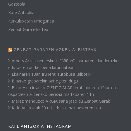
Gazteola
Kafe Antzokia
Kurkuluxetan umegunea
Zenbat Gara elkartea
ZENBAT GARAREN AZKEN ALBISTEAK
Amets Arzallusen eskutik “Miñan” liburuaren irlanderazko
edizioaren aurkezpena larunbatean
Ekainaren 13an Iruñera: autobusa Bilbotik!
Biharko grebarekin bat egiten dugu
Bilbo Hiria irratiko ZIENTZIALARI irratsaioaren 10 urteak
ospatzeko zuzeneko berezia martxoaren 11n
Merezimenduzko ARGIA saria jaso du Zenbat Garak
Kafe Antzokiak 30 urte, beste hainbesteren bila
KAFE ANTZOKIA INSTAGRAM