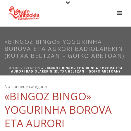
«BINGOZ BINGO» YOGURINHA
BOROVA ETA AURORI BADIOLAREKIN
(KUTXA BELTZAN – GOIKO ARETOAN)
HOME
»
EVENTOS
»
«BINGOZ BINGO» YOGURINHA BOROVA ETA
AURORI BADIOLAREKIN (KUTXA BELTZAN – GOIKO ARETOAN)
No contiene categoría
«BINGOZ BINGO»
YOGURINHA BOROVA
ETA AURORI