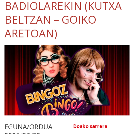
BADIOLAREKIN (KUTXA
BELTZAN – GOIKO
ARETOAN)
EGUNA/ORDUA
Doako sarrera