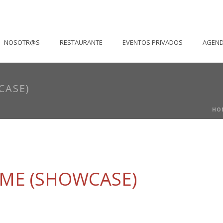
NOSOTR@S
RESTAURANTE
EVENTOS PRIVADOS
AGEN
CASE)
HO
IME (SHOWCASE)