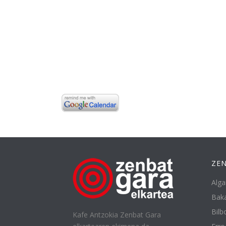
ZEN
Alga
Baka
Bilbo
Kafe Antzokia Zenbat Gara