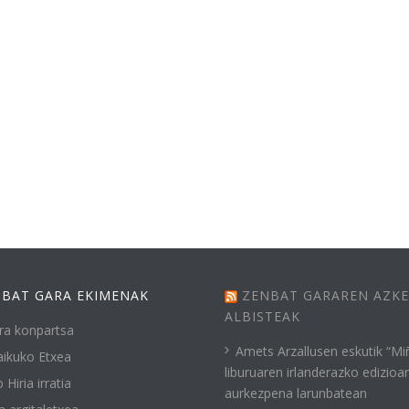
BAT GARA EKIMENAK
ZENBAT GARAREN AZK
ALBISTEAK
ra konpartsa
Amets Arzallusen eskutik “Mi
ikuko Etxea
liburuaren irlanderazko edizioa
 Hiria irratia
aurkezpena larunbatean