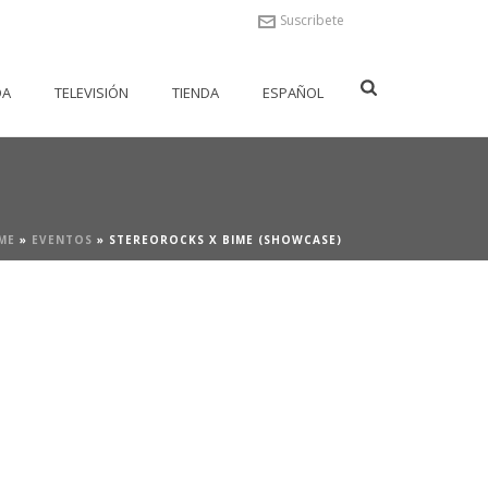
Suscribete
DA
TELEVISIÓN
TIENDA
ESPAÑOL
ME
»
EVENTOS
»
STEREOROCKS X BIME (SHOWCASE)