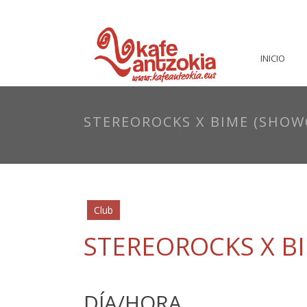
INICIO
STEREOROCKS X BIME (SHOW
Club
STEREOROCKS X B
DÍA/HORA