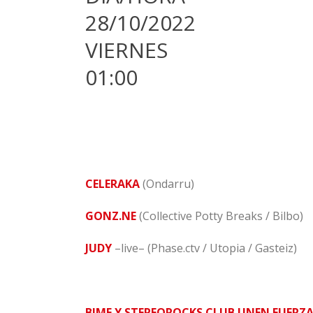
28/10/2022
VIERNES
01:00
CELERAKA
(Ondarru)
GONZ.NE
(Collective Potty Breaks / Bilbo)
JUDY
–live– (Phase.ctv / Utopia / Gasteiz)
BIME Y STEREOROCKS CLUB UNEN FUERZ