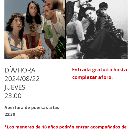
DÍA/HORA
Entrada gratuita hasta
2024/08/22
completar aforo.
JUEVES
23:00
Apertura de puertas a las
22:30
*Los menores de 18 años podrán entrar acompañados de