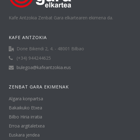
Kafe Antzokia Zenbat Gara elkartearen ekimena da.
KAFE ANTZOKIA
Done Bikendi 2, 4. - 48001 Bilbao
(+34) 944244625
bulegoa@kafeantzokia.eus
ZENBAT GARA EKIMENAK
Algara konpartsa
Bakaikuko Etxea
Bilbo Hiria irratia
Erroa argitaletxea
Euskara jendea