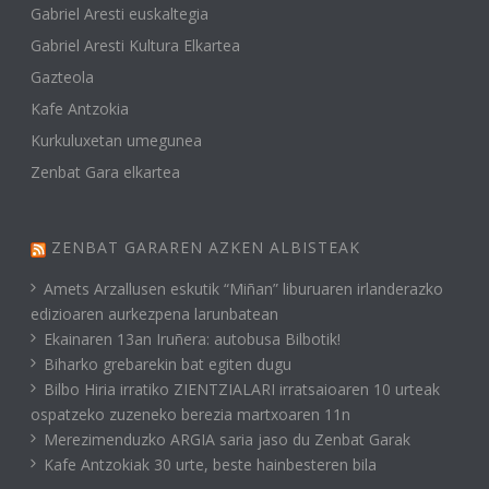
Gabriel Aresti euskaltegia
Gabriel Aresti Kultura Elkartea
Gazteola
Kafe Antzokia
Kurkuluxetan umegunea
Zenbat Gara elkartea
ZENBAT GARAREN AZKEN ALBISTEAK
Amets Arzallusen eskutik “Miñan” liburuaren irlanderazko
edizioaren aurkezpena larunbatean
Ekainaren 13an Iruñera: autobusa Bilbotik!
Biharko grebarekin bat egiten dugu
Bilbo Hiria irratiko ZIENTZIALARI irratsaioaren 10 urteak
ospatzeko zuzeneko berezia martxoaren 11n
Merezimenduzko ARGIA saria jaso du Zenbat Garak
Kafe Antzokiak 30 urte, beste hainbesteren bila