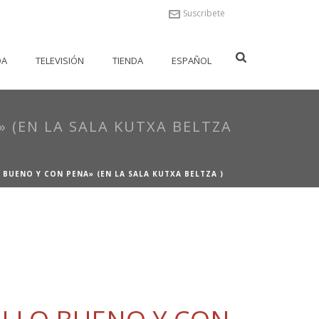
Suscribete
DA
TELEVISIÓN
TIENDA
ESPAÑOL
 (EN LA SALA KUTXA BELTZA
BUENO Y CON PENA» (EN LA SALA KUTXA BELTZA )