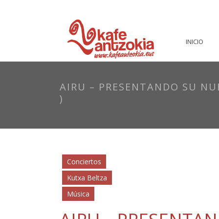
INICIO
AIRU – PRESENTANDO SU NU
)
Conciertos
Kutxa Beltza
Música