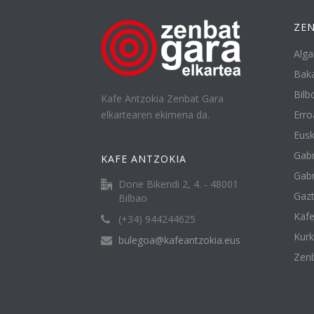
ZEN
Alga
Baka
Bilbo
Kafe Antzokia Zenbat Gara
elkartearen ekimena da.
Erro
Eusk
Gabr
KAFE ANTZOKIA
Gabr
Done Bikendi 2, 4. - 48001
Gazt
Bilbao
Kafe
(+34) 944244625
Kur
bulegoa@kafeantzokia.eus
Zenb