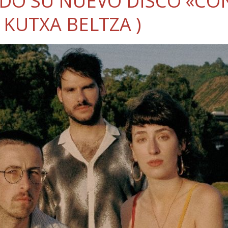
NDO SU NUEVO DISCO «CO
 KUTXA BELTZA )