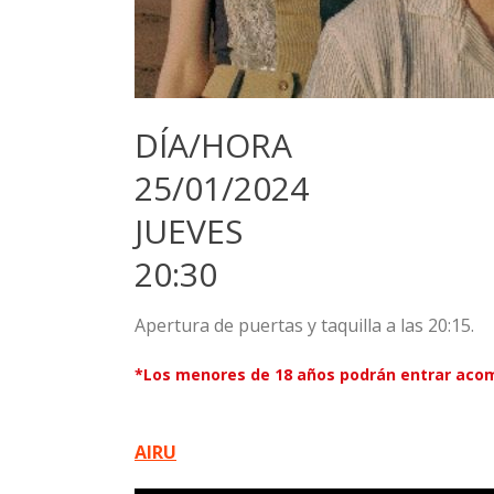
DÍA/HORA
25/01/2024
JUEVES
20:30
Apertura de puertas y taquilla a las 20:15.
*Los menores de 18 años podrán entrar acom
AIRU