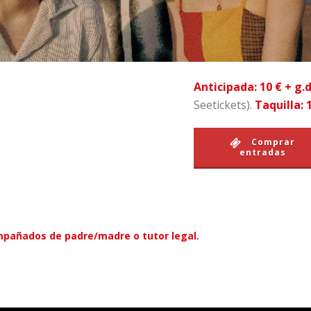
Anticipada: 10 € + g.
Seetickets).
Taquilla:
Comprar
entradas
pañados de padre/madre o tutor legal.