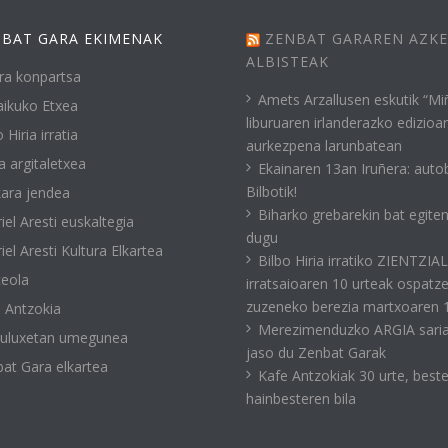
BAT GARA EKIMENAK
ZENBAT GARAREN AZK
ALBISTEAK
ra konpartsa
Amets Arzallusen eskutik “Mi
ikuko Etxea
liburuaren irlanderazko edizioa
 Hiria irratia
aurkezpena larunbatean
a argitaletxea
Ekainaren 13an Iruñera: auto
Bilbotik!
ara jendea
Biharko grebarekin bat egite
iel Aresti euskaltegia
dugu
iel Aresti Kultura Elkartea
Bilbo Hiria irratiko ZIENTZIA
eola
irratsaioaren 10 urteak ospatz
zuzeneko berezia martxoaren 
 Antzokia
Merezimenduzko ARGIA sari
kuluxetan umegunea
jaso du Zenbat Garak
at Gara elkartea
Kafe Antzokiak 30 urte, best
hainbesteren bila