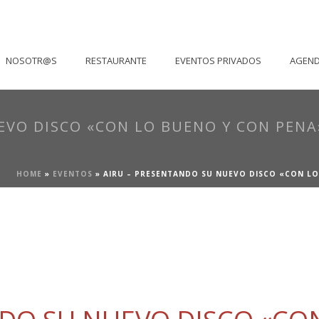
NOSOTR@S
RESTAURANTE
EVENTOS PRIVADOS
AGEN
EVO DISCO «CON LO BUENO Y CON PENA»
HOME
»
EVENTOS
»
AIRU – PRESENTANDO SU NUEVO DISCO «CON LO 