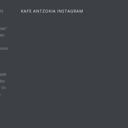
EN
KAFE ANTZOKIA INSTAGRAM
ñan”
ren
busa
n
LARI
eko
11n
a
e