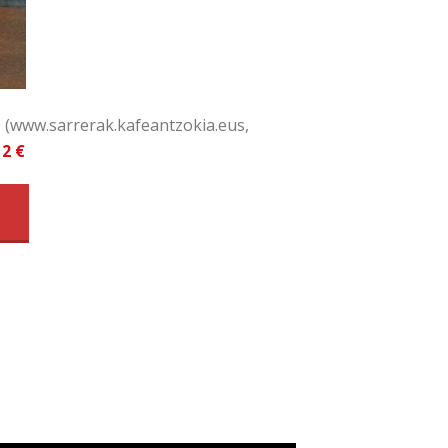
d
(www.sarrerak.kafeantzokia.eus,
12 €