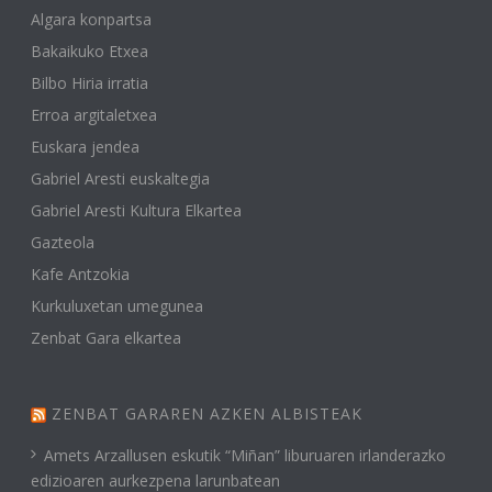
Algara konpartsa
Bakaikuko Etxea
Bilbo Hiria irratia
Erroa argitaletxea
Euskara jendea
Gabriel Aresti euskaltegia
Gabriel Aresti Kultura Elkartea
Gazteola
Kafe Antzokia
Kurkuluxetan umegunea
Zenbat Gara elkartea
ZENBAT GARAREN AZKEN ALBISTEAK
Amets Arzallusen eskutik “Miñan” liburuaren irlanderazko
edizioaren aurkezpena larunbatean