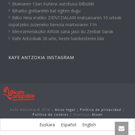
Ekainaren 13an Iruñera: autobusa Bilbotik!
Biharko grebarekin bat egiten dugu
Bilbo Hiria irratiko ZIENTZIALARI irratsaioaren 10 urteak
ospatzeko zuzeneko berezia martxoaren 11n
Merezimenduzko ARGIA saria jaso du Zenbat Garak
Kafe Antzokiak 30 urte, beste hainbesteren bila
KAFE ANTZOKIA INSTAGRAM
Kafe Antzokia © 2018 |
Aviso legal
|
Política de privacidad
|
Política de cookies
| Diseinua:
Atoan
Euskara
Español
English