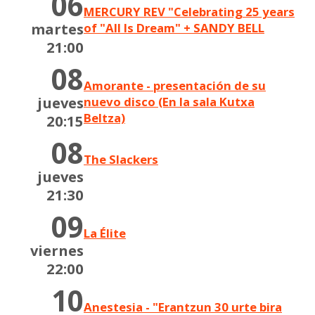
06
MERCURY REV "Celebrating 25 years
martes
of "All Is Dream" + SANDY BELL
21:00
08
Amorante - presentación de su
jueves
nuevo disco (En la sala Kutxa
Beltza)
20:15
08
The Slackers
jueves
21:30
09
La Élite
viernes
22:00
10
Anestesia - "Erantzun 30 urte bira