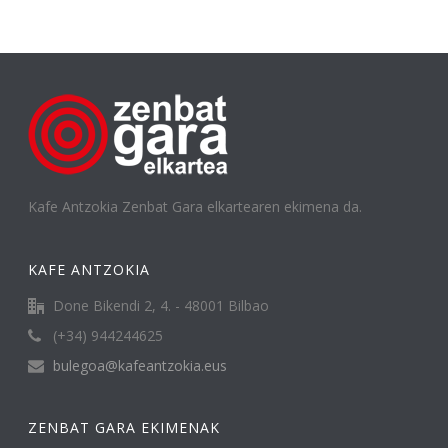
Kafe Antzokia Zenbat Gara elkartearen ekimena da.
KAFE ANTZOKIA
Done Bikendi 2, 4. - 48001 Bilbao
(+34) 944244625
bulegoa@kafeantzokia.eus
ZENBAT GARA EKIMENAK