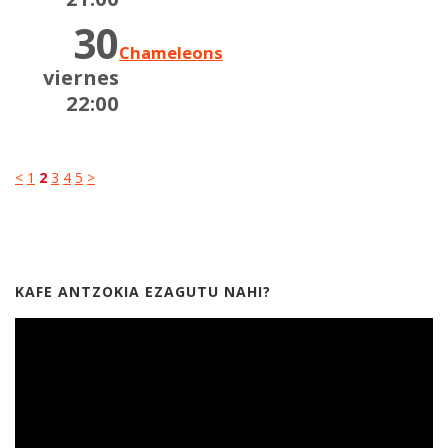
30
Chameleons
viernes
22:00
<
1
2
3
4
5
>
KAFE ANTZOKIA EZAGUTU NAHI?