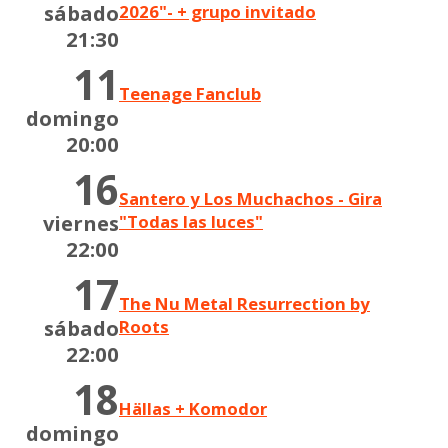
sábado
2026"- + grupo invitado
21:30
11
Teenage Fanclub
domingo
20:00
16
Santero y Los Muchachos - Gira
viernes
"Todas las luces"
22:00
17
The Nu Metal Resurrection by
sábado
Roots
22:00
18
Hällas + Komodor
domingo