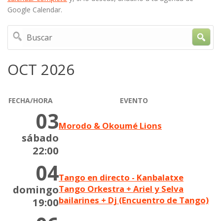
Google Calendar.
Buscar
OCT 2026
FECHA/HORA
EVENTO
03
Morodo & Okoumé Lions
sábado
22:00
04
Tango en directo - Kanbalatxe
domingo
Tango Orkestra + Ariel y Selva
bailarines + Dj (Encuentro de Tango)
19:00