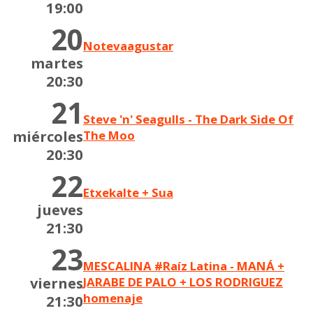
19:00
20
Notevaagustar
martes
20:30
21
Steve 'n' Seagulls - The Dark Side Of
miércoles
The Moo
20:30
22
Etxekalte + Sua
jueves
21:30
23
MESCALINA #Raíz Latina - MANÁ +
viernes
JARABE DE PALO + LOS RODRIGUEZ
homenaje
21:30