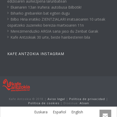
edizioaren aurkezpena larunbatean
Ekainaren 13an Iruñera: autobusa Bilbotik!
Biharko grebarekin bat egiten dugu
Bilbo Hiria irratiko ZIENTZIALARI irratsaioaren 10 urteak
ospatzeko zuzeneko berezia martxoaren 11n
Merezimenduzko ARGIA saria jaso du Zenbat Garak
Kafe Antzokiak 30 urte, beste hainbesteren bila
KAFE ANTZOKIA INSTAGRAM
Kafe Antzokia © 2018 |
Aviso legal
|
Política de privacidad
|
Política de cookies
| Diseinua:
Atoan
Euskara
Español
English