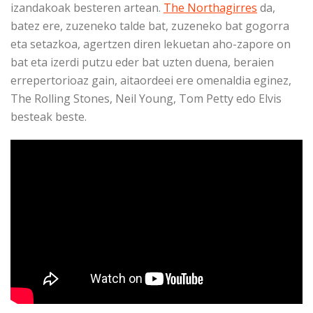
izandakoak besteren artean.
The Northagirres
da,
batez ere, zuzeneko talde bat, zuzeneko bat gogorra
eta setazkoa, agertzen diren lekuetan aho-zapore on
bat eta izerdi putzu eder bat uzten duena, beraien
errepertorioaz gain, aitaordeei ere omenaldia eginez,
The Rolling Stones, Neil Young, Tom Petty edo Elvis
besteak beste.