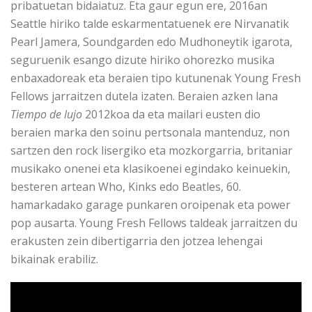
pribatuetan bidaiatuz. Eta gaur egun ere, 2016an
Seattle hiriko talde eskarmentatuenek ere Nirvanatik
Pearl Jamera, Soundgarden edo Mudhoneytik igarota,
seguruenik esango dizute hiriko ohorezko musika
enbaxadoreak eta beraien tipo kutunenak Young Fresh
Fellows jarraitzen dutela izaten. Beraien azken lana
Tiempo de lujo
2012koa da eta mailari eusten dio
beraien marka den soinu pertsonala mantenduz, non
sartzen den rock lisergiko eta mozkorgarria, britaniar
musikako onenei eta klasikoenei egindako keinuekin,
besteren artean Who, Kinks edo Beatles, 60.
hamarkadako garage punkaren oroipenak eta power
pop ausarta. Young Fresh Fellows taldeak jarraitzen du
erakusten zein dibertigarria den jotzea lehengai
bikainak erabiliz.