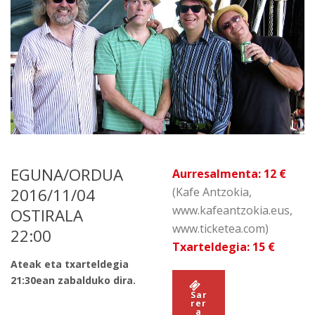
EGUNA/ORDUA
Aurresalmenta: 12 €
2016/11/04
(Kafe Antzokia,
www.kafeantzokia.eus,
OSTIRALA
www.ticketea.com)
22:00
Txarteldegia: 15 €
Ateak eta txarteldegia
21:30ean zabalduko dira.
Sar
rer
a