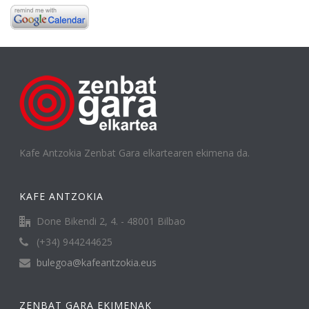
Kafe Antzokia Zenbat Gara elkartearen ekimena da.
KAFE ANTZOKIA
Done Bikendi 2, 4. - 48001 Bilbao
(+34) 944244625
bulegoa@kafeantzokia.eus
ZENBAT GARA EKIMENAK