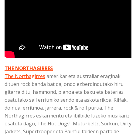
THE NORTHAGIRRES
The Northagirres
amerikar eta australiar eraginak
dituen rock banda bat da, ondo ezberdindutako hiru
gitarra ditu, hammond, pianoa eta baxu eta bateriaz
osatutako sail erritmiko sendo eta askotarikoa. Riffak,
doinua, erritmoa, jarrera, rock & roll purua. The
Northagirres eskarmentu eta ibilbide luzeko musikariz
osatuta dago, The Hot Dogs!, Müturbeltz, Sorkun, Dirty
Jackets, Supertrooper eta Painful taldeen partaide