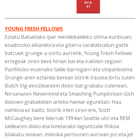
ero
si
YOUNG FRESH FELLOWS
Estatu Batuetako ipar mendebaldeko izkina euritsuan,
koadrozko alkandora eta gitarra zaratatsudun gazte
batzuek grunge-a sortu aurretik, Young Fresh Fellows
erregeak ziren bere hirian bai eta irakiten zegoen
Pazifikoko eszenako talde barregarri eta sinpatikoena.
Grunge-aren eztanda berean bizirik irautea lortu zuten
Butch Vig ekoizlearekin disko bat grabatu zutenean,
Nirvanaren Nevermind eta Smashing Pumpkinsen Gish
diskoen grabaketen arteko hamar egunetan. Hau
nahikoa ez balitz, bizirik irten ziren ere, Scott
McCaughey bere liderrak 1994an Seattle utzi eta REM
taldearen disko eta biretarako laguntzaile finkoa
bilakatu zenean, milioika pertsonen aurrean joz eta jet