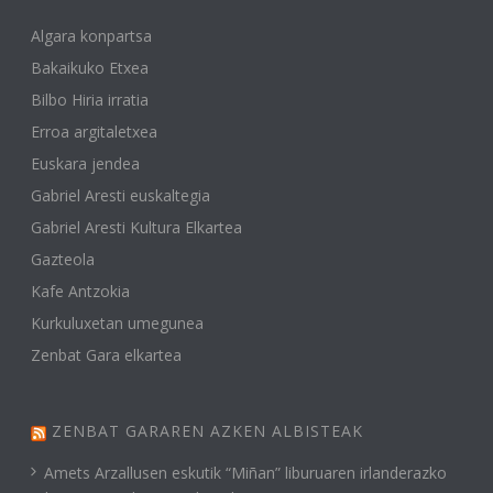
Algara konpartsa
Bakaikuko Etxea
Bilbo Hiria irratia
Erroa argitaletxea
Euskara jendea
Gabriel Aresti euskaltegia
Gabriel Aresti Kultura Elkartea
Gazteola
Kafe Antzokia
Kurkuluxetan umegunea
Zenbat Gara elkartea
ZENBAT GARAREN AZKEN ALBISTEAK
Amets Arzallusen eskutik “Miñan” liburuaren irlanderazko