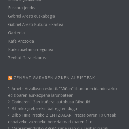
Euskara jendea
Gabriel Aresti euskaltegia
Gabriel Aresti Kultura Elkartea
Gazteola
Kafe Antzokia
Kurkuluxetan umegunea
Zenbat Gara elkartea
ZENBAT GARAREN AZKEN ALBISTEAK
Amets Arzallusen eskutik “Miñan” liburuaren irlanderazko
edizioaren aurkezpena larunbatean
Ekainaren 13an Iruñera: autobusa Bilbotik!
Biharko grebarekin bat egiten dugu
Bilbo Hiria irratiko ZIENTZIALARI irratsaioaren 10 urteak
ospatzeko zuzeneko berezia martxoaren 11n
Merezimenduzko ARGIA saria jaso du Zenbat Garak