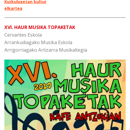
Kurkuluxetan kultur
elkartea
XVI. HAUR MUSIKA TOPAKETAK
Cervantes Eskola
Arrankudiagako Musika Eskola
Arrigorriagako Artizarra Musikaltegia