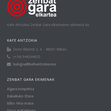
Kafe Antzokia Zenbat Gara elkartearen ekimena da.
KAFE ANTZOKIA
Done Bikendi 2, 4. - 48001 Bilbao
(+34) 944244625
bulegoa@kafeantzokia.eus
ZENBAT GARA EKIMENAK
Algara konpartsa
Bakaikuko Etxea
Bilbo Hiria irratia
Erroa argitaletxea