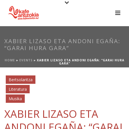
XABIER LIZASO ETA ANDONI EGAÑA:
“GARAI HURA GARA”
HOME
»
EVENTS
»
XABIER LIZASO ETA ANDONI EGAÑA: “GARAI HURA
GARA”
Bertsolaritza
Literatura
Musika
XABIER LIZASO ETA
ANDONI EGAÑA: “GARAI