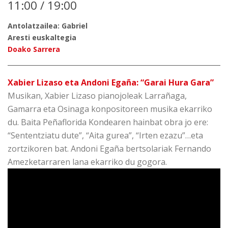
11:00 / 19:00
Antolatzailea: Gabriel
Aresti euskaltegia
Doako Sarrera
Xabier Lizaso eta Andoni Egaña: “Garai Hura Gara”
Musikan, Xabier Lizaso pianojoleak Larrañaga,
Gamarra eta Osinaga konpositoreen musika ekarriko
du. Baita Peñaflorida Kondearen hainbat obra jo ere:
“Sententziatu dute”, “Aita gurea”, “Irten ezazu”…eta
zortzikoren bat. Andoni Egaña bertsolariak Fernando
Amezketarraren lana ekarriko du gogora.