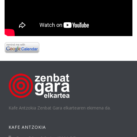
Kafe Antzokia Zenbat Gara elkartearen ekimena da.
KAFE ANTZOKIA