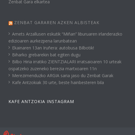
Zenbat Gara elkartea
ZENBAT GARAREN AZKEN ALBISTEAK
Amets Arzallusen eskutik “Miñan” liburuaren irlanderazko
edizioaren aurkezpena larunbatean
Ekainaren 13an Iruñera: autobusa Bilbotik!
Biharko grebarekin bat egiten dugu
Bilbo Hiria irratiko ZIENTZIALARI irratsaioaren 10 urteak
ospatzeko zuzeneko berezia martxoaren 11n
Merezimenduzko ARGIA saria jaso du Zenbat Garak
Kafe Antzokiak 30 urte, beste hainbesteren bila
KAFE ANTZOKIA INSTAGRAM