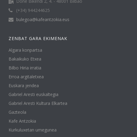
Done Bikendi 2, 4. - 48001 Bilbao
(+34) 944244625
bulegoa@kafeantzokia.eus
ZENBAT GARA EKIMENAK
Algara konpartsa
Bakaikuko Etxea
Bilbo Hiria irratia
Erroa argitaletxea
Euskara jendea
Gabriel Aresti euskaltegia
Gabriel Aresti Kultura Elkartea
Gazteola
Kafe Antzokia
Kurkuluxetan umegunea