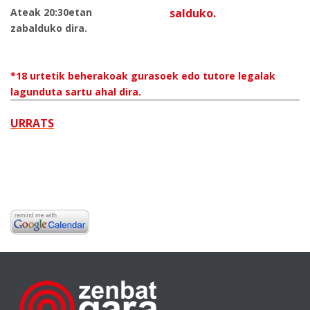
Ateak 20:30etan
salduko.
zabalduko dira.
*18 urtetik beherakoak gurasoek edo tutore legalak
lagunduta sartu ahal dira.
URRATS