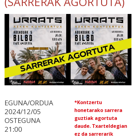
(SARRERAK AGORTUTA)
EGUNA/ORDUA
*Kontzertu
2024/12/05
honetarako sarrera
guztiak agortuta
OSTEGUNA
daude. Txarteldegian
21:00
ez da sarrerarik