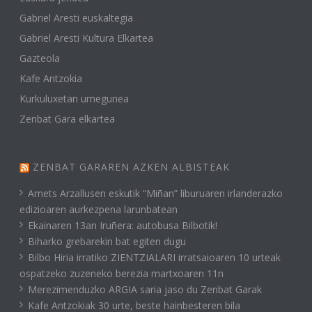
Gabriel Aresti euskaltegia
Gabriel Aresti Kultura Elkartea
Gazteola
Kafe Antzokia
Kurkuluxetan umegunea
Zenbat Gara elkartea
ZENBAT GARAREN AZKEN ALBISTEAK
Amets Arzallusen eskutik “Miñan” liburuaren irlanderazko
edizioaren aurkezpena larunbatean
Ekainaren 13an Iruñera: autobusa Bilbotik!
Biharko grebarekin bat egiten dugu
Bilbo Hiria irratiko ZIENTZIALARI irratsaioaren 10 urteak
ospatzeko zuzeneko berezia martxoaren 11n
Merezimenduzko ARGIA saria jaso du Zenbat Garak
Kafe Antzokiak 30 urte, beste hainbesteren bila