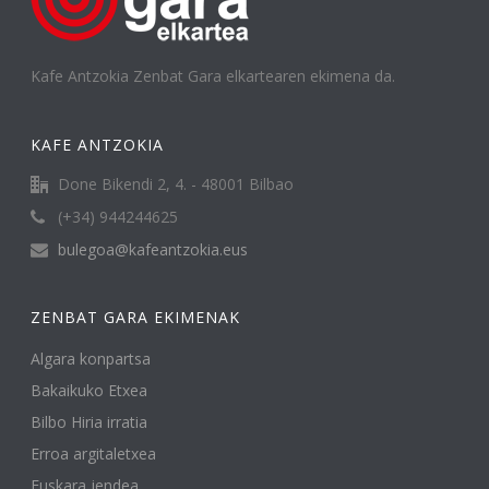
Kafe Antzokia Zenbat Gara elkartearen ekimena da.
KAFE ANTZOKIA
Done Bikendi 2, 4. - 48001 Bilbao
(+34) 944244625
bulegoa@kafeantzokia.eus
ZENBAT GARA EKIMENAK
Algara konpartsa
Bakaikuko Etxea
Bilbo Hiria irratia
Erroa argitaletxea
Euskara jendea