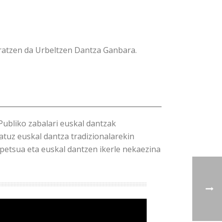
eratzen da Urbeltzen Dantza Ganbara.
Publiko zabalari euskal dantzak
atuz euskal dantza tradizionalarekin
petsua eta euskal dantzen ikerle nekaezina