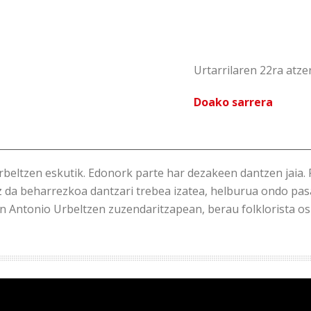
Urtarrilaren 22ra atz
Doako sarrera
rbeltzen eskutik. Edonork parte har dezakeen dantzen jaia. 
 da beharrezkoa dantzari trebea izatea, helburua ondo pas
n Antonio Urbeltzen zuzendaritzapean, berau folklorista os