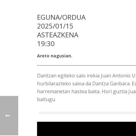
EGUNA/ORDUA
2025/01/15
ASTEAZKENA
19:30
Areto nagusian.
Dantzan egiteko saio irekia Juan Antonio U
hurbilarazteko saioa da Dantza Ganbara. Ez
harremanetan hastea baita. Hori guztia Jua
baitugu.