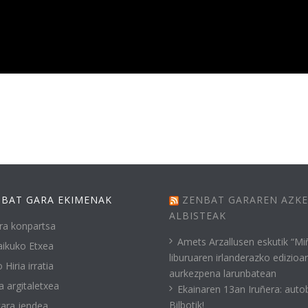
BAT GARA EKIMENAK
ZENBAT GARAREN AZK
ALBISTEAK
ra konpartsa
Amets Arzallusen eskutik “Mi
ikuko Etxea
liburuaren irlanderazko edizioa
 Hiria irratia
aurkezpena larunbatean
a argitaletxea
Ekainaren 13an Iruñera: auto
Bilbotik!
ara jendea