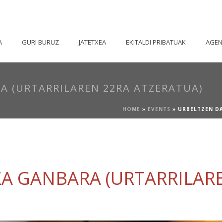
A
GURI BURUZ
JATETXEA
EKITALDI PRIBATUAK
AGE
A (URTARRILAREN 22RA ATZERATUA)
HOME
»
EVENTS
»
URBELTZEN D
A GANBARA (URTARRILAR