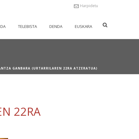
Harpidetu
NDA
TELEBISTA
DENDA
EUSKARA
ANTZA GANBARA (URTARRILAREN 22RA ATZERATUA)
EN 22RA