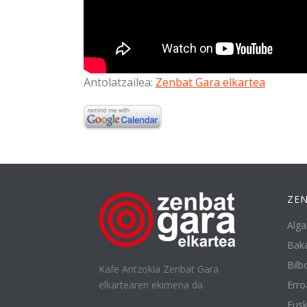
Antolatzailea:
Zenbat Gara elkartea
ZEN
Alga
Baka
Bilbo
Kafe Antzokia Zenbat Gara
elkartearen ekimena da.
Erro
Eusk