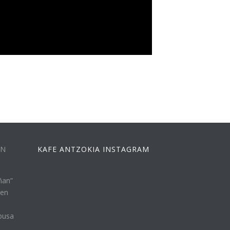
EN
KAFE ANTZOKIA INSTAGRAM
ñan”
ren
busa