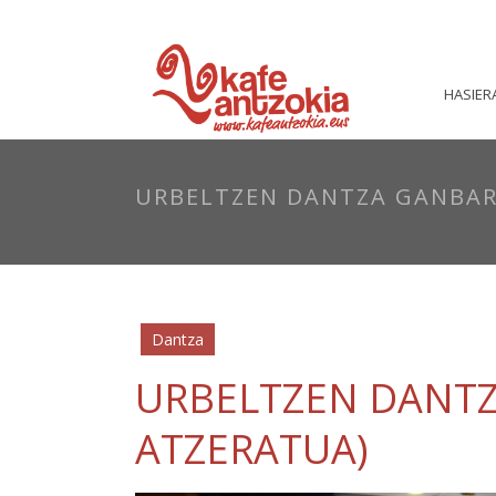
HASIER
URBELTZEN DANTZA GANBAR
Dantza
URBELTZEN DANTZ
ATZERATUA)