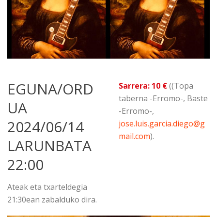
EGUNA/ORD
Sarrera: 10 €
((Topa
taberna -Erromo-, Baste
UA
-Erromo-,
2024/06/14
jose.luis.garcia.diego@g
mail.com
).
LARUNBATA
22:00
Ateak eta txarteldegia
21:30ean zabalduko dira.