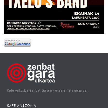
Kafe Antzokia Zenbat Gara elkartearen ekimena da.
KAFE ANTZOKIA