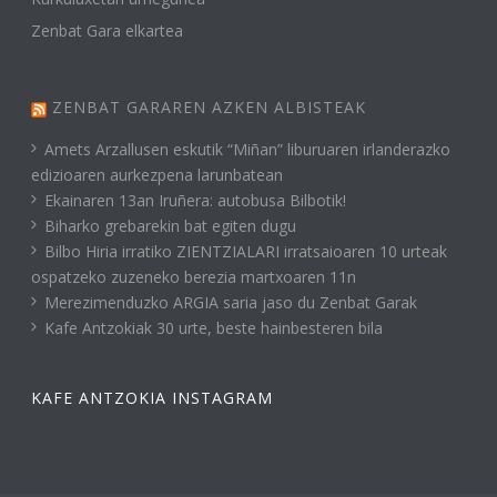
Zenbat Gara elkartea
ZENBAT GARAREN AZKEN ALBISTEAK
Amets Arzallusen eskutik “Miñan” liburuaren irlanderazko
edizioaren aurkezpena larunbatean
Ekainaren 13an Iruñera: autobusa Bilbotik!
Biharko grebarekin bat egiten dugu
Bilbo Hiria irratiko ZIENTZIALARI irratsaioaren 10 urteak
ospatzeko zuzeneko berezia martxoaren 11n
Merezimenduzko ARGIA saria jaso du Zenbat Garak
Kafe Antzokiak 30 urte, beste hainbesteren bila
KAFE ANTZOKIA INSTAGRAM