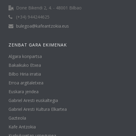
Done Bikendi 2, 4. - 48001 Bilbao
(+34) 944244625
bulegoa@kafeantzokia.eus
ZENBAT GARA EKIMENAK
Algara konpartsa
Bakaikuko Etxea
Bilbo Hiria irratia
Erroa argitaletxea
Euskara jendea
Gabriel Aresti euskaltegia
Gabriel Aresti Kultura Elkartea
Gazteola
Kafe Antzokia
Kurkuluxetan umegunea