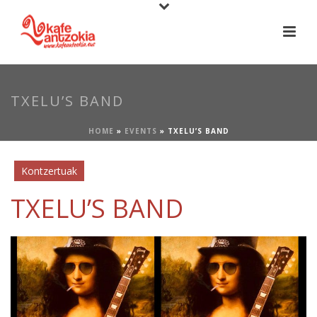
TXELU’S BAND
HOME
»
EVENTS
»
TXELU’S BAND
Kontzertuak
TXELU’S BAND