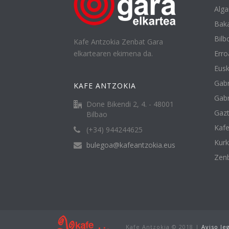
Alga
Baka
Bilbo
Kafe Antzokia Zenbat Gara
elkartearen ekimena da.
Erro
Eusk
Gabr
KAFE ANTZOKIA
Gabr
Done Bikendi 2, 4. - 48001
Gazt
Bilbao
Kafe
(+34) 944244625
Kur
bulegoa@kafeantzokia.eus
Zenb
Kafe Antzokia © 2018 |
Aviso le