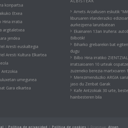
ALBISTEAK
ra konpartsa
Amets Arzallusen eskutik “Mi
ikuko Etxea
liburuaren irlanderazko edizioa
 Hiria irratia
aurkezpena larunbatean
a argitaletxea
Ekainaren 13an Iruñera: auto
Bilbotik!
ara jendea
Biharko grebarekin bat egite
iel Aresti euskaltegia
dugu
iel Aresti Kultura Elkartea
Bilbo Hiria irratiko ZIENTZIA
eola
irratsaioaren 10 urteak ospatz
zuzeneko berezia martxoaren 
 Antzokia
Merezimenduzko ARGIA sari
kuluxetan umegunea
jaso du Zenbat Garak
at Gara elkartea
Kafe Antzokiak 30 urte, best
hainbesteren bila
gal
|
Política de privacidad
|
Política de cookies
| Diseinua:
Atoan