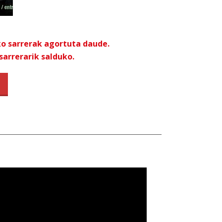
o sarrerak agortuta daude.
sarrerarik salduko.