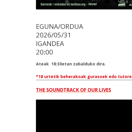
EGUNA/ORDUA
2026/05/31
IGANDEA
20:00
Ateak 18:30etan zabalduko dira.
*18 urtetik beherakoak gurasoek edo tutore 
THE SOUNDTRACK OF OUR LIVES