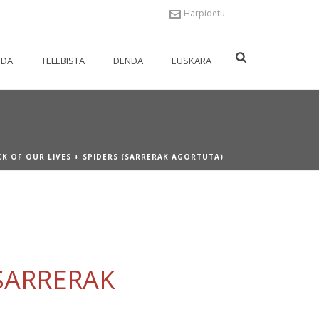
Harpidetu
NDA
TELEBISTA
DENDA
EUSKARA
K OF OUR LIVES + SPIDERS (SARRERAK AGORTUTA)
(SARRERAK