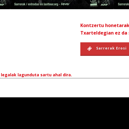
Kontzertu honetarak
Txarteldegian ez da 
Sarrerak Erosi
legalak lagunduta sartu ahal dira.