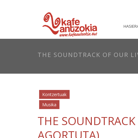
HASIER
THE SOUNDTRACK OF OUR LI
Kontzertuak
Musika
THE SOUNDTRACK O
AGORTUTA)