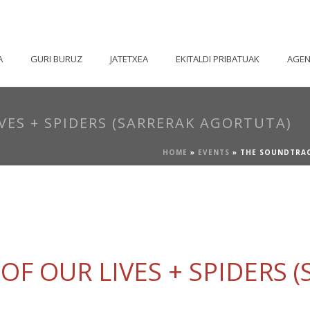
A
GURI BURUZ
JATETXEA
EKITALDI PRIBATUAK
AGE
VES + SPIDERS (SARRERAK AGORTUTA)
HOME
»
EVENTS
»
THE SOUNDTRAC
F OUR LIVES + SPIDERS 