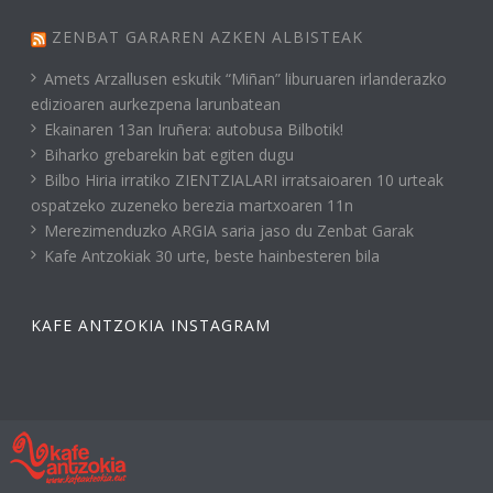
ZENBAT GARAREN AZKEN ALBISTEAK
Amets Arzallusen eskutik “Miñan” liburuaren irlanderazko
edizioaren aurkezpena larunbatean
Ekainaren 13an Iruñera: autobusa Bilbotik!
Biharko grebarekin bat egiten dugu
Bilbo Hiria irratiko ZIENTZIALARI irratsaioaren 10 urteak
ospatzeko zuzeneko berezia martxoaren 11n
Merezimenduzko ARGIA saria jaso du Zenbat Garak
Kafe Antzokiak 30 urte, beste hainbesteren bila
KAFE ANTZOKIA INSTAGRAM