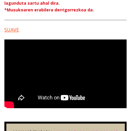
lagunduta sartu ahal dira.
*Musukoaren erabilera derrigorrezkoa da.
SUAVE