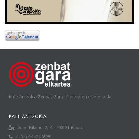
Kafe Antzokia Zenbat Gara elkartearen ekimena da.
KAFE ANTZOKIA
Done Bikendi 2, 4. - 48001 Bilbao
(+34) 944244625