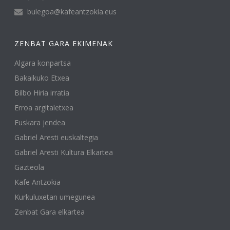
bulegoa@kafeantzokia.eus
ZENBAT GARA EKIMENAK
Algara konpartsa
Bakaikuko Etxea
Bilbo Hiria irratia
Erroa argitaletxea
Euskara jendea
Gabriel Aresti euskaltegia
Gabriel Aresti Kultura Elkartea
Gazteola
Kafe Antzokia
Kurkuluxetan umegunea
Zenbat Gara elkartea