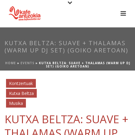
KUTXA BELTZA: SUAVE + THALAMAS
(WARM UP DJ SET) (GOIKO ARETOAN)
HOME
»
EVENTS
»
KUTXA BELTZA: SUAVE + THALAMAS (WARM UP DJ
SET) (GOIKO ARETOAN)
Kontzertuak
Kutxa Beltza
Musika
KUTXA BELTZA: SUAVE +
THALAMAS (WARM UP