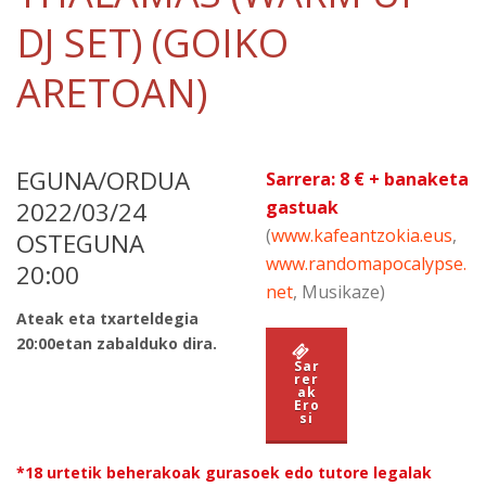
DJ SET) (GOIKO
ARETOAN)
EGUNA/ORDUA
Sarrera: 8 € + banaketa
2022/03/24
gastuak
(
www.kafeantzokia.eus
,
OSTEGUNA
www.randomapocalypse.
20:00
net
,
Musikaze)
Ateak eta txarteldegia
20:00etan zabalduko dira.
Sar
rer
ak
Ero
si
*18 urtetik beherakoak gurasoek edo tutore legalak