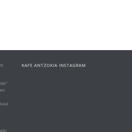
EN
KAFE ANTZOKIA INSTAGRAM
ñan”
ren
busa
n
LARI