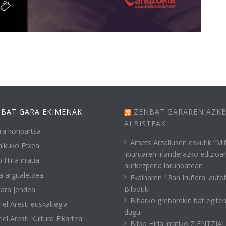
BAT GARA EKIMENAK
ZENBAT GARAREN AZK
ALBISTEAK
ra konpartsa
Amets Arzallusen eskutik “Mi
ikuko Etxea
liburuaren irlanderazko edizioa
 Hiria irratia
aurkezpena larunbatean
a argitaletxea
Ekainaren 13an Iruñera: auto
Bilbotik!
ara jendea
Biharko grebarekin bat egite
iel Aresti euskaltegia
dugu
iel Aresti Kultura Elkartea
Bilbo Hiria irratiko ZIENTZIA