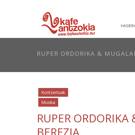
HASIER
RUPER ORDORIKA & MUGALA
Kontzertuak
Musika
RUPER ORDORIKA 
BEREZIA