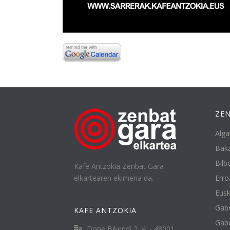
ZEN
Alga
Baka
Bilbo
Kafe Antzokia Zenbat Gara
elkartearen ekimena da.
Erro
Eusk
Gabr
KAFE ANTZOKIA
Gabr
Done Bikendi 2, 4. - 48001