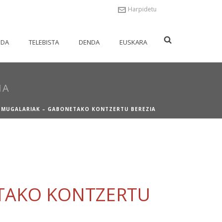
Harpidetu
NDA
TELEBISTA
DENDA
EUSKARA
IA
 MUGALARIAK – GABONETAKO KONTZERTU BEREZIA
ETAKO KONTZERTU