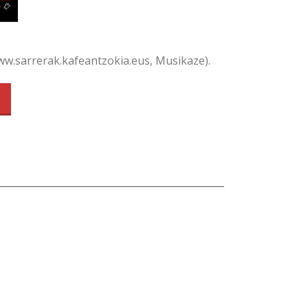
w.sarrerak.kafeantzokia.eus, Musikaze).