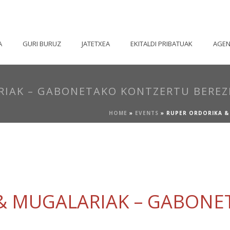
A
GURI BURUZ
JATETXEA
EKITALDI PRIBATUAK
AGE
RIAK – GABONETAKO KONTZERTU BEREZ
HOME
»
EVENTS
»
RUPER ORDORIKA &
& MUGALARIAK – GABON