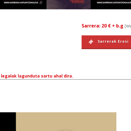
Sarrera: 20 € + b.g
(ww
Sarrerak Erosi
legalak lagunduta sartu ahal dira.