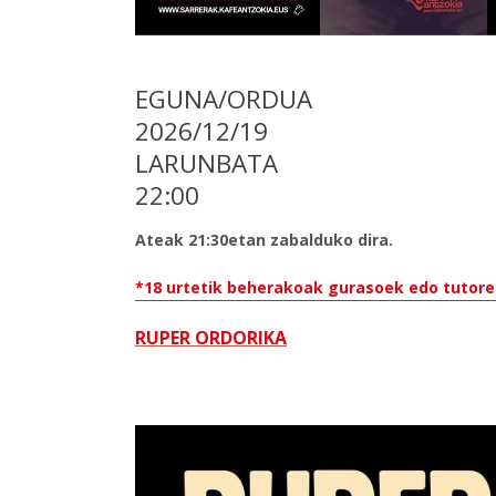
EGUNA/ORDUA
2026/12/19
LARUNBATA
22:00
Ateak 21:30etan zabalduko dira.
*18 urtetik beherakoak gurasoek edo tutore 
RUPER ORDORIKA