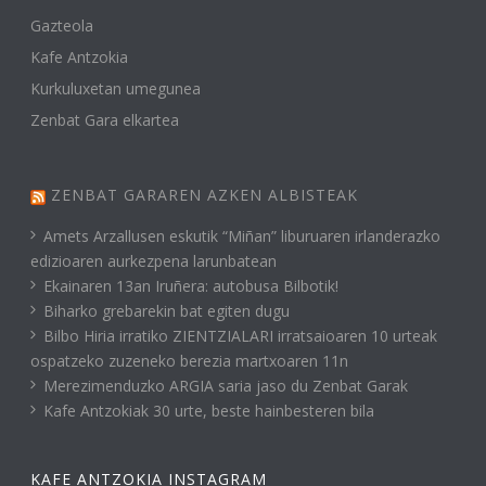
Gazteola
Kafe Antzokia
Kurkuluxetan umegunea
Zenbat Gara elkartea
ZENBAT GARAREN AZKEN ALBISTEAK
Amets Arzallusen eskutik “Miñan” liburuaren irlanderazko
edizioaren aurkezpena larunbatean
Ekainaren 13an Iruñera: autobusa Bilbotik!
Biharko grebarekin bat egiten dugu
Bilbo Hiria irratiko ZIENTZIALARI irratsaioaren 10 urteak
ospatzeko zuzeneko berezia martxoaren 11n
Merezimenduzko ARGIA saria jaso du Zenbat Garak
Kafe Antzokiak 30 urte, beste hainbesteren bila
KAFE ANTZOKIA INSTAGRAM