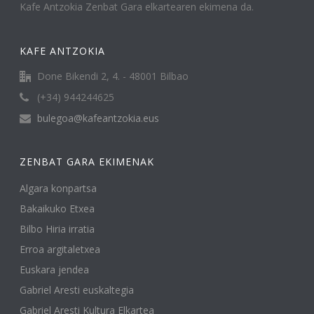
Kafe Antzokia Zenbat Gara elkartearen ekimena da.
KAFE ANTZOKIA
Done Bikendi 2, 4. - 48001 Bilbao
(+34) 944244625
bulegoa@kafeantzokia.eus
ZENBAT GARA EKIMENAK
Algara konpartsa
Bakaikuko Etxea
Bilbo Hiria irratia
Erroa argitaletxea
Euskara jendea
Gabriel Aresti euskaltegia
Gabriel Aresti Kultura Elkartea