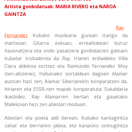
Artista gonbidatuak: MARIA RIVERO eta NAROA
GAINTZA
Ray
Fernandez
Kubako musikaria gurean izango da
martxoan. Gitarra eskuan, errealitateari buruz
hausnatzera eta ondo pasatzera gonbidatzen gaituen
kubatar trobadorea da Ray. Irlaren erdialdeko Villa
Clara aldekoa sortzez eta Raimundo Fernandez Moy
izen-abizenez, Habanako sortaldean dagoen Alamar
auzoan hazi zen; Alamar Siberiarekin konparatzen da,
hiriaren eta ESSB-ren mapak konparatuta. Sukaldaria
ikasbidez, Ray Alamarren bertan eta gauetako
Malekoian hezi zen abeslari moduan.
Abeslari eta poeta aldi berean, Kubako kantagintza
zahar eta berriaren jabea, eta kanpoko soinugintza