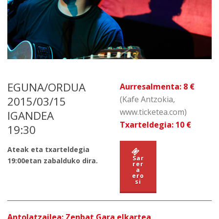
EGUNA/ORDUA
Aurresalmenta: 8 €
2015/03/15
(Kafe Antzokia,
www.ticketea.com)
IGANDEA
Txarteldegia: 10 €
19:30
Ateak eta txarteldegia
Sar
19:00etan zabalduko dira.
rer
a
ero
si
Antolatzailea: Zenbat Gara elkartea