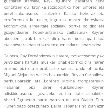
guztiaren irenslea, Rayk egunero pasatzen dena
kontatzen du, kronika soziopolitiko hori umorez eta
berehalakotasunez azaltzeko. Kaleko hizkeraz eta
erreferentzia kultuekin, inguruaz mintzo da: eskasia
ekonomikoa, errealitate sozialak, bortxa politiko eta
gizajendearen hobekuntzarako zailtasunak. Rayren
abestien letrak bereziak dira, haren boza apartekoa
eta abesterakoan erakusten duen indarra, ahaztezina.
Gainera, Ray Fernándezekin batera,
tres tanquistas y un
perro
izena hartuta, musikari onak etorriko dira, haren
erritmo bizi eta inprobisazio senera ondo ohituriko
Miguel Alejandro Valdés baxuarekin, Roylan Carballosa
perkusioarekin eta Lorenzo Molina tronpetarekin.
Habanan bizi diren euskaldunek Rayren
adiskidetasunaz gozatzeko zortea dute aspalditik.
Aberri Egunetan parte hartzen du eta Diablo Tun-
Tunen dago ostegunero. Baina Habanaraino joan ezin