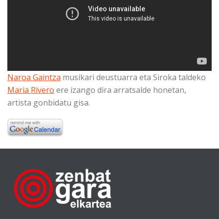
Naroa Gaintza
musikari deustuarra eta Siroka taldeko
Maria Rivero
ere izango dira arratsalde honetan,
artista gonbidatu gisa.