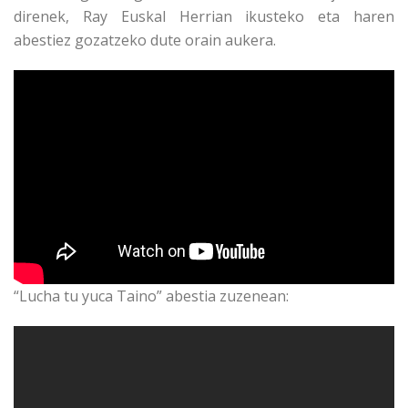
direnek, Ray Euskal Herrian ikusteko eta haren
abestiez gozatzeko dute orain aukera.
“Lucha tu yuca Taino” abestia zuzenean: