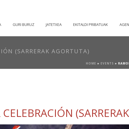
A
GURI BURUZ
JATETXEA
EKITALDI PRIBATUAK
AGE
IÓN (SARRERAK AGORTUTA)
HOME
»
EVENTS
»
RAMON
 CELEBRACIÓN (SARRERA