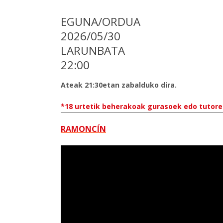
EGUNA/ORDUA
2026/05/30
LARUNBATA
22:00
Ateak 21:30etan zabalduko dira.
*18 urtetik beherakoak gurasoek edo tutore 
RAMONCÍN