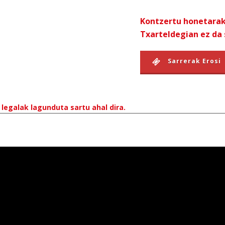
Kontzertu honetarak
Txarteldegian ez da 
Sarrerak Erosi
legalak lagunduta sartu ahal dira.