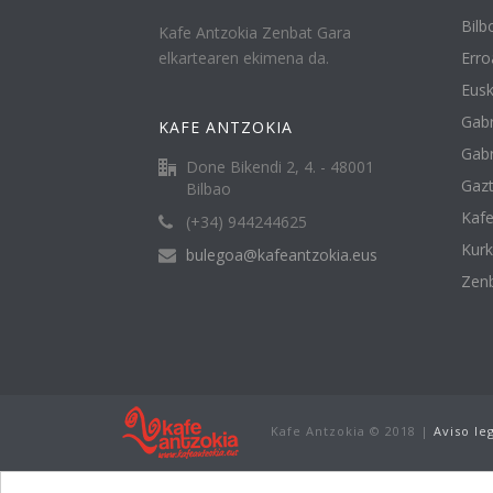
Bilbo
Kafe Antzokia Zenbat Gara
elkartearen ekimena da.
Erro
Eusk
Gabr
KAFE ANTZOKIA
Gabr
Done Bikendi 2, 4. - 48001
Gazt
Bilbao
Kafe
(+34) 944244625
Kur
bulegoa@kafeantzokia.eus
Zenb
Kafe Antzokia © 2018 |
Aviso le