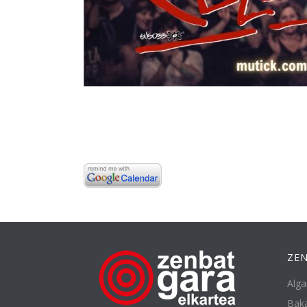
ZEN
Alga
Baka