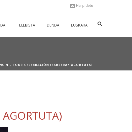
Harpidetu
NDA
TELEBISTA
DENDA
EUSKARA
CÍN – TOUR CELEBRACIÓN (SARRERAK AGORTUTA)
K AGORTUTA)