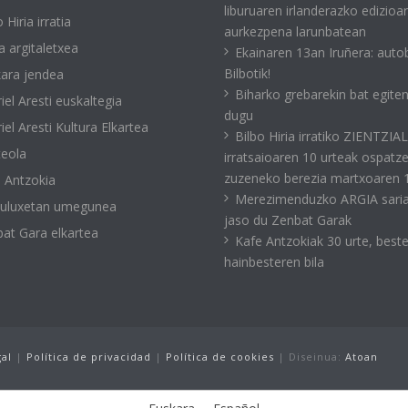
liburuaren irlanderazko edizioa
 Hiria irratia
aurkezpena larunbatean
a argitaletxea
Ekainaren 13an Iruñera: auto
Bilbotik!
ara jendea
Biharko grebarekin bat egite
iel Aresti euskaltegia
dugu
iel Aresti Kultura Elkartea
Bilbo Hiria irratiko ZIENTZIA
eola
irratsaioaren 10 urteak ospatz
zuzeneko berezia martxoaren 
 Antzokia
Merezimenduzko ARGIA sari
kuluxetan umegunea
jaso du Zenbat Garak
at Gara elkartea
Kafe Antzokiak 30 urte, best
hainbesteren bila
gal
|
Política de privacidad
|
Política de cookies
| Diseinua:
Atoan