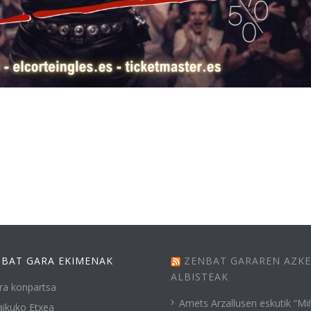
BAT GARA EKIMENAK
ZENBAT GARAREN AZK
ALBISTEAK
ra konpartsa
Amets Arzallusen eskutik “Mi
ikuko Etxea