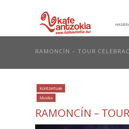
HASIER
RAMONCÍN – TOUR CELEBRAC
Kontzertuak
Musika
RAMONCÍN – TOUR