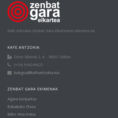
Kafe Antzokia Zenbat Gara elkartearen ekimena da.
KAFE ANTZOKIA
Done Bikendi 2, 4. - 48001 Bilbao
(+34) 944244625
bulegoa@kafeantzokia.eus
ZENBAT GARA EKIMENAK
Algara konpartsa
Bakaikuko Etxea
Bilbo Hiria irratia