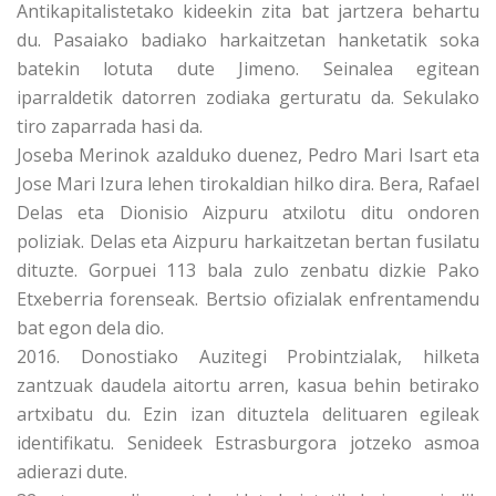
Antikapitalistetako kideekin zita bat jartzera behartu
du. Pasaiako badiako harkaitzetan hanketatik soka
batekin lotuta dute Jimeno. Seinalea egitean
iparraldetik datorren zodiaka gerturatu da. Sekulako
tiro zaparrada hasi da.
Joseba Merinok azalduko duenez, Pedro Mari Isart eta
Jose Mari Izura lehen tirokaldian hilko dira. Bera, Rafael
Delas eta Dionisio Aizpuru atxilotu ditu ondoren
poliziak. Delas eta Aizpuru harkaitzetan bertan fusilatu
dituzte. Gorpuei 113 bala zulo zenbatu dizkie Pako
Etxeberria forenseak. Bertsio ofizialak enfrentamendu
bat egon dela dio.
2016. Donostiako Auzitegi Probintzialak, hilketa
zantzuak daudela aitortu arren, kasua behin betirako
artxibatu du. Ezin izan dituztela delituaren egileak
identifikatu. Senideek Estrasburgora jotzeko asmoa
adierazi dute.