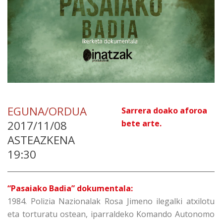
EGUNA/ORDUA
Sarrera doako aforoa
2017/11/08
bete arte.
ASTEAZKENA
19:30
“Pasaiako Badia” dokumentala:
1984. Polizia Nazionalak Rosa Jimeno ilegalki atxilotu
eta torturatu ostean, iparraldeko Komando Autonomo