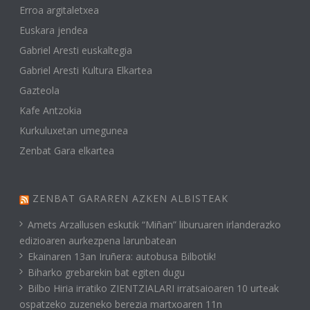
Erroa argitaletxea
Euskara jendea
Gabriel Aresti euskaltegia
Gabriel Aresti Kultura Elkartea
Gazteola
Kafe Antzokia
Kurkuluxetan umegunea
Zenbat Gara elkartea
ZENBAT GARAREN AZKEN ALBISTEAK
Amets Arzallusen eskutik “Miñan” liburuaren irlanderazko
edizioaren aurkezpena larunbatean
Ekainaren 13an Iruñera: autobusa Bilbotik!
Biharko grebarekin bat egiten dugu
Bilbo Hiria irratiko ZIENTZIALARI irratsaioaren 10 urteak
ospatzeko zuzeneko berezia martxoaren 11n