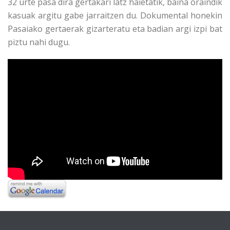
32 urte pasa dira gertakari latz haietatik, baina oraindik
kasuak argitu gabe jarraitzen du. Dokumental honekin
Pasaiako gertaerak gizarteratu eta badian argi izpi bat
piztu nahi dugu.