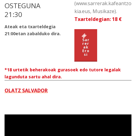
(www.sarrerak.kafeantzo
OSTEGUNA
kia.eus, Musikaze).
21:30
Txarteldegian:
18 €
Ateak eta txarteldegia
21:00etan zabalduko dira.
Sar
rer
ak
Ero
si
*18 urtetik beherakoak gurasoek edo tutore legalak
lagunduta sartu ahal dira.
OLATZ SALVADOR