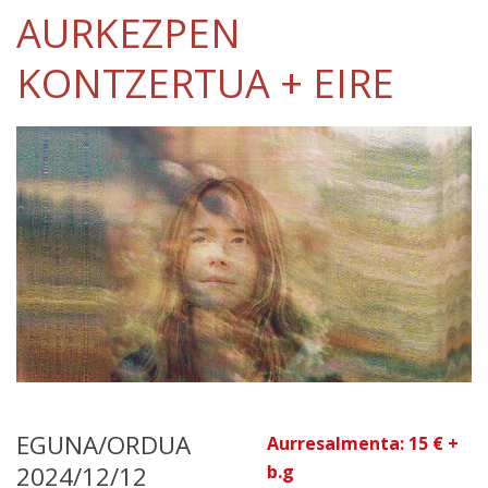
AURKEZPEN
KONTZERTUA + EIRE
EGUNA/ORDUA
Aurresalmenta: 15 € +
2024/12/12
b.g