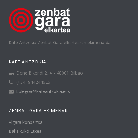
Kafe Antzokia Zenbat Gara elkartearen ekimena da.
KAFE ANTZOKIA
Done Bikendi 2, 4. - 48001 Bilbao
(+34) 944244625
bulegoa@kafeantzokia.eus
ZENBAT GARA EKIMENAK
Algara konpartsa
Bakaikuko Etxea