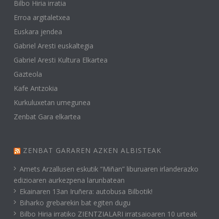
Bilbo Hiria irratia
Erroa argitaletxea
Euskara jendea
Gabriel Aresti euskaltegia
Gabriel Aresti Kultura Elkartea
Gazteola
Kafe Antzokia
Kurkuluxetan umegunea
Zenbat Gara elkartea
ZENBAT GARAREN AZKEN ALBISTEAK
Amets Arzallusen eskutik “Miñan” liburuaren irlanderazko
edizioaren aurkezpena larunbatean
Ekainaren 13an Iruñera: autobusa Bilbotik!
Biharko grebarekin bat egiten dugu
Bilbo Hiria irratiko ZIENTZIALARI irratsaioaren 10 urteak