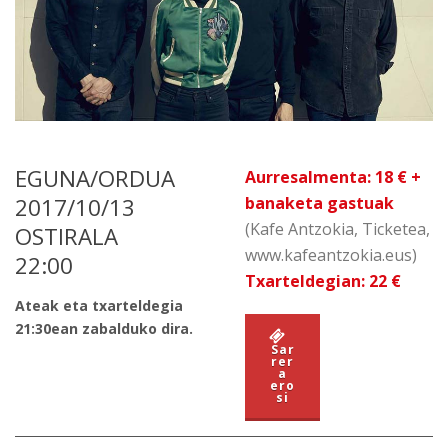
EGUNA/ORDUA
Aurresalmenta: 18 € +
2017/10/13
banaketa gastuak
(Kafe Antzokia, Ticketea,
OSTIRALA
www.kafeantzokia.eus)
22:00
Txarteldegian: 22 €
Ateak eta txarteldegia
21:30ean zabalduko dira.
Sar
rer
a
ero
si