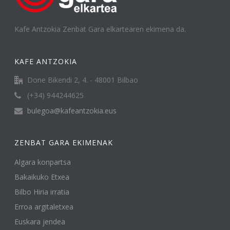
Kafe Antzokia Zenbat Gara elkartearen ekimena da.
KAFE ANTZOKIA
Done Bikendi 2, 4. - 48001 Bilbao
(+34) 944244625
bulegoa@kafeantzokia.eus
ZENBAT GARA EKIMENAK
Algara konpartsa
Bakaikuko Etxea
Bilbo Hiria irratia
Erroa argitaletxea
Euskara jendea