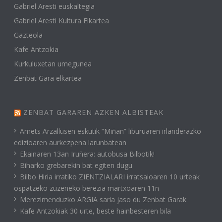
Gabriel Aresti euskaltegia
Gabriel Aresti Kultura Elkartea
Gazteola
Kafe Antzokia
Kurkuluxetan umegunea
Zenbat Gara elkartea
ZENBAT GARAREN AZKEN ALBISTEAK
Amets Arzallusen eskutik “Miñan” liburuaren irlanderazko
edizioaren aurkezpena larunbatean
Ekainaren 13an Iruñera: autobusa Bilbotik!
Biharko grebarekin bat egiten dugu
Bilbo Hiria irratiko ZIENTZIALARI irratsaioaren 10 urteak
ospatzeko zuzeneko berezia martxoaren 11n
Merezimenduzko ARGIA saria jaso du Zenbat Garak
Kafe Antzokiak 30 urte, beste hainbesteren bila