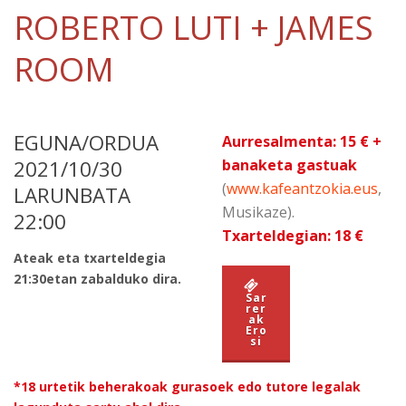
ROBERTO LUTI + JAMES
ROOM
EGUNA/ORDUA
Aurresalmenta: 15 € +
2021/10/30
banaketa gastuak
(
www.kafeantzokia.eus
,
LARUNBATA
Musikaze).
22:00
Txarteldegian: 18 €
Ateak eta txarteldegia
21:30etan zabalduko dira.
Sar
rer
ak
Ero
si
*18 urtetik beherakoak gurasoek edo tutore legalak