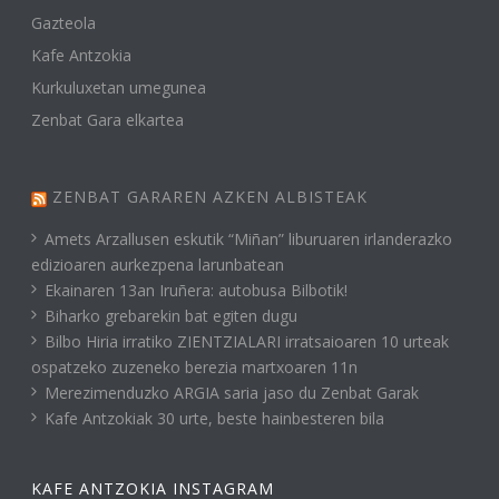
Gazteola
Kafe Antzokia
Kurkuluxetan umegunea
Zenbat Gara elkartea
ZENBAT GARAREN AZKEN ALBISTEAK
Amets Arzallusen eskutik “Miñan” liburuaren irlanderazko
edizioaren aurkezpena larunbatean
Ekainaren 13an Iruñera: autobusa Bilbotik!
Biharko grebarekin bat egiten dugu
Bilbo Hiria irratiko ZIENTZIALARI irratsaioaren 10 urteak
ospatzeko zuzeneko berezia martxoaren 11n
Merezimenduzko ARGIA saria jaso du Zenbat Garak
Kafe Antzokiak 30 urte, beste hainbesteren bila
KAFE ANTZOKIA INSTAGRAM