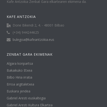
Kafe Antzokia Zenbat Gara elkartearen ekimena da.
KAFE ANTZOKIA
Done Bikendi 2, 4. - 48001 Bilbao
(+34) 944244625
bulegoa@kafeantzokia.eus
ZENBAT GARA EKIMENAK
Algara konpartsa
Bakaikuko Etxea
Bilbo Hiria irratia
Erroa argitaletxea
Euskara jendea
Gabriel Aresti euskaltegia
Gabriel Aresti Kultura Elkartea