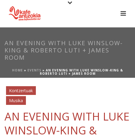
AN EVENING WITH LUKE WINSLOW-
KING & ROBERTO LUTI + JAMES
ROOM
HOME
»
EVENTS
»
AN EVENING WITH LUKE WINSLOW-KING &
ROBERTO LUTI + JAMES ROOM
Kontzertuak
Musika
AN EVENING WITH LUKE
WINSLOW-KING &