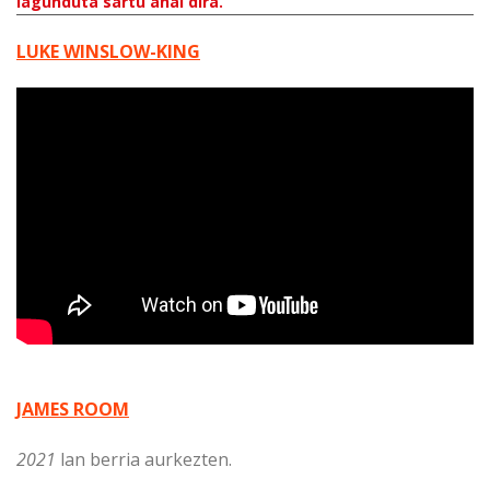
lagunduta sartu ahal dira.
LUKE WINSLOW-KING
JAMES ROOM
2021
lan berria aurkezten.