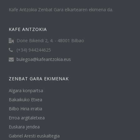
Kafe Antzokia Zenbat Gara elkartearen ekimena da.
KAFE ANTZOKIA
Done Bikendi 2, 4. - 48001 Bilbao
(+34) 944244625
bulegoa@kafeantzokia.eus
ZENBAT GARA EKIMENAK
Algara konpartsa
Bakaikuko Etxea
Bilbo Hiria irratia
Erroa argitaletxea
Euskara jendea
Gabriel Aresti euskaltegia