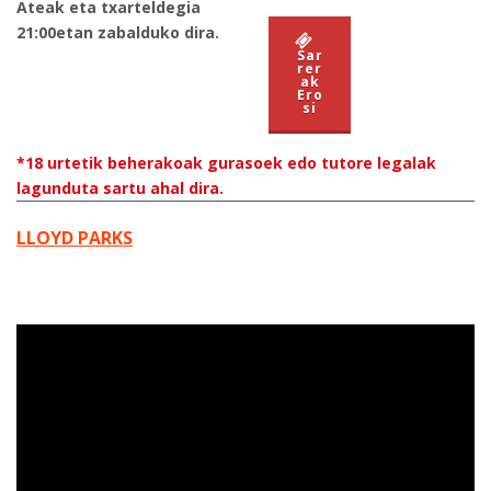
Ateak eta txarteldegia
21:00etan zabalduko dira.
Sar
rer
ak
Ero
si
*18 urtetik beherakoak gurasoek edo tutore legalak
lagunduta sartu ahal dira.
LLOYD PARKS