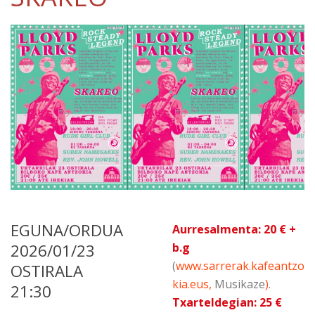
EGUNA/ORDUA
Aurresalmenta: 20 € +
2026/01/23
b.g
(
www.sarrerak.kafeantzo
OSTIRALA
kia.eus,
Musikaze
)
.
21:30
Txarteldegian: 25 €