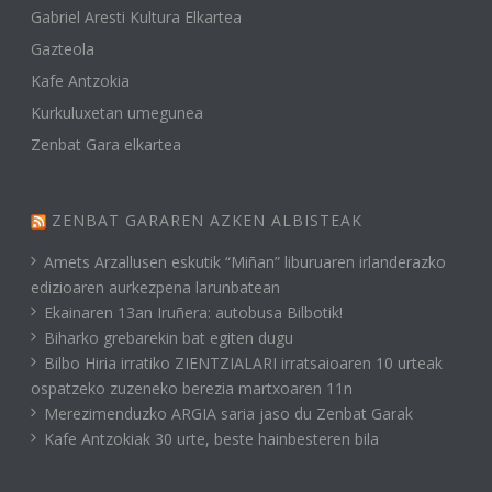
Gabriel Aresti Kultura Elkartea
Gazteola
Kafe Antzokia
Kurkuluxetan umegunea
Zenbat Gara elkartea
ZENBAT GARAREN AZKEN ALBISTEAK
Amets Arzallusen eskutik “Miñan” liburuaren irlanderazko
edizioaren aurkezpena larunbatean
Ekainaren 13an Iruñera: autobusa Bilbotik!
Biharko grebarekin bat egiten dugu
Bilbo Hiria irratiko ZIENTZIALARI irratsaioaren 10 urteak
ospatzeko zuzeneko berezia martxoaren 11n
Merezimenduzko ARGIA saria jaso du Zenbat Garak
Kafe Antzokiak 30 urte, beste hainbesteren bila