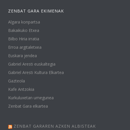
ZENBAT GARA EKIMENAK
Algara konpartsa
Bakaikuko Etxea
Bilbo Hiria irratia
Erroa argitaletxea
Euskara jendea
Gabriel Aresti euskaltegia
Gabriel Aresti Kultura Elkartea
Gazteola
Kafe Antzokia
Kurkuluxetan umegunea
Zenbat Gara elkartea
ZENBAT GARAREN AZKEN ALBISTEAK