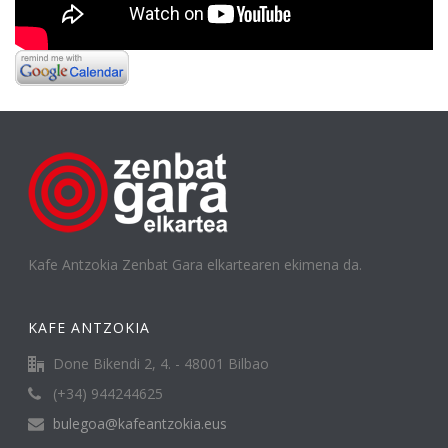
Kafe Antzokia Zenbat Gara elkartearen ekimena da.
KAFE ANTZOKIA
Done Bikendi 2, 4. - 48001 Bilbao
(+34) 944244625
bulegoa@kafeantzokia.eus