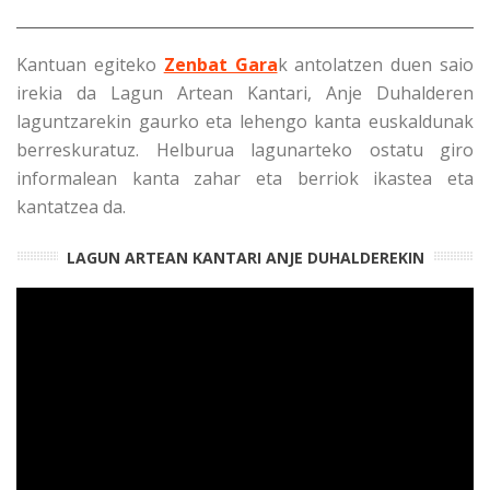
Kantuan egiteko
Zenbat Gara
k antolatzen duen saio
irekia da Lagun Artean Kantari, Anje Duhalderen
laguntzarekin gaurko eta lehengo kanta euskaldunak
berreskuratuz. Helburua lagunarteko ostatu giro
informalean kanta zahar eta berriok ikastea eta
kantatzea da.
LAGUN ARTEAN KANTARI ANJE DUHALDEREKIN