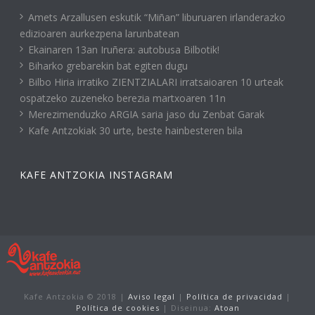
Amets Arzallusen eskutik “Miñan” liburuaren irlanderazko
edizioaren aurkezpena larunbatean
Ekainaren 13an Iruñera: autobusa Bilbotik!
Biharko grebarekin bat egiten dugu
Bilbo Hiria irratiko ZIENTZIALARI irratsaioaren 10 urteak
ospatzeko zuzeneko berezia martxoaren 11n
Merezimenduzko ARGIA saria jaso du Zenbat Garak
Kafe Antzokiak 30 urte, beste hainbesteren bila
KAFE ANTZOKIA INSTAGRAM
Kafe Antzokia © 2018 |
Aviso legal
|
Política de privacidad
|
Política de cookies
| Diseinua:
Atoan