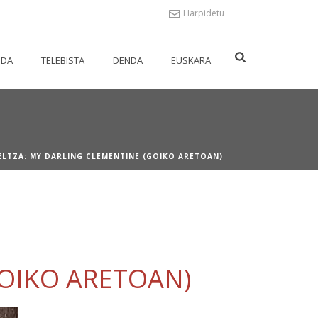
Harpidetu
NDA
TELEBISTA
DENDA
EUSKARA
ELTZA: MY DARLING CLEMENTINE (GOIKO ARETOAN)
GOIKO ARETOAN)