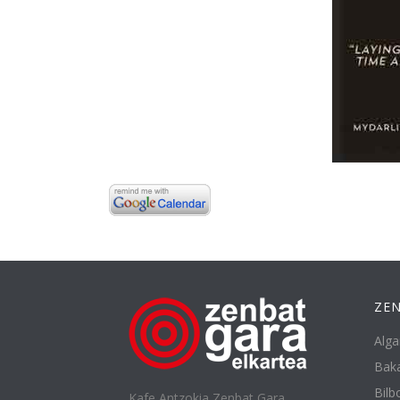
ZEN
Alga
Baka
Bilbo
Kafe Antzokia Zenbat Gara