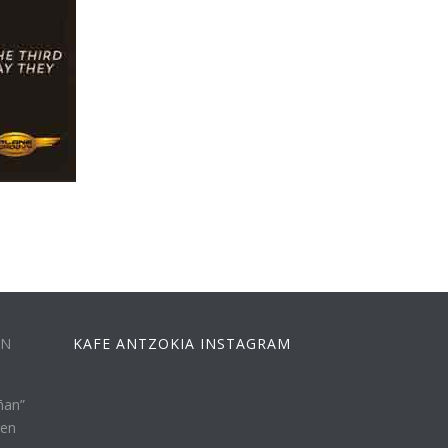
EN
KAFE ANTZOKIA INSTAGRAM
ñan”
ren