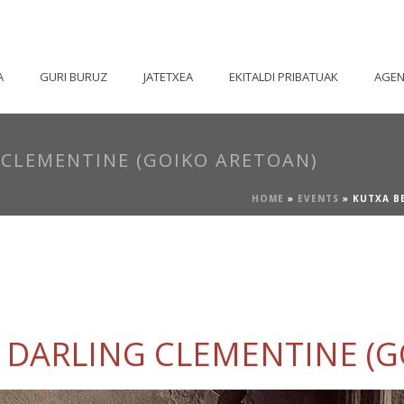
A
GURI BURUZ
JATETXEA
EKITALDI PRIBATUAK
AGE
 CLEMENTINE (GOIKO ARETOAN)
HOME
»
EVENTS
»
KUTXA B
Y DARLING CLEMENTINE (