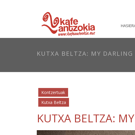
HASIER
KUTXA BELTZA: MY DARLING
Kontzertuak
Kutxa Beltza
KUTXA BELTZA: M