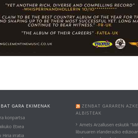
BAT GARA EKIMENAK
ZENBAT GARAREN AZK
ALBISTEAK
ra konpartsa
Amets Arzallusen eskutik “Mi
ikuko Etxea
liburuaren irlanderazko edizioa
 Hiria irratia