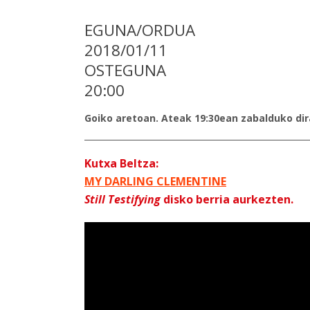
EGUNA/ORDUA
2018/01/11
OSTEGUNA
20:00
Goiko aretoan. Ateak 19:30ean zabalduko dir
Kutxa Beltza:
MY DARLING CLEMENTINE
Still Testifying
disko berria aurkezten.