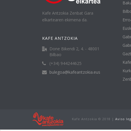
Baka
Bilbo
Kafe Antzokia Zenbat Gara
elkartearen ekimena da.
Erro
Eusk
Gabr
KAFE ANTZOKIA
Gabr
Done Bikendi 2, 4. - 48001
Gazt
Bilbao
Kafe
(+34) 944244625
Kur
bulegoa@kafeantzokia.eus
Zenb
Kafe Antzokia © 2018 |
Aviso le