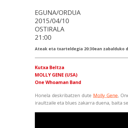
EGUNA/ORDUA
2015/04/10
OSTIRALA
21:00
Ateak eta txarteldegia 20:30ean zabalduko d
Kutxa Beltza
MOLLY GENE (USA)
One Whoaman Band
Honela deskribatzen dute
Molly Gene
, On
iraultzaile eta blues zakarra duena, baita s