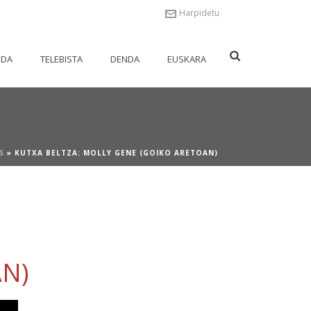
Harpidetu
NDA
TELEBISTA
DENDA
EUSKARA
S
»
KUTXA BELTZA: MOLLY GENE (GOIKO ARETOAN)
AN)