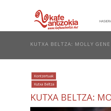
HASIER
KUTXA BELTZA: MOLLY GENE
Kontzertuak
Kutxa Beltza
KUTXA BELTZA: MO