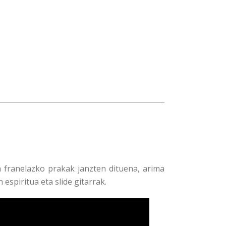
 franelazko prakak janzten dituena, arima
espiritua eta slide gitarrak.