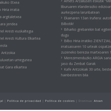
Amets Arzallusen eskutik “Mi
ikuko Etxea
liburuaren irlanderazko edizioa
 Hiria irratia
aurkezpena larunbatean
a argitaletxea
Ekainaren 13an Iruñera: auto
Bilbotik!
ara jendea
Biharko grebarekin bat egite
iel Aresti euskaltegia
dugu
iel Aresti Kultura Elkartea
Bilbo Hiria irratiko ZIENTZIA
eola
irratsaioaren 10 urteak ospatz
zuzeneko berezia martxoaren 
 Antzokia
Merezimenduzko ARGIA sari
kuluxetan umegunea
jaso du Zenbat Garak
at Gara elkartea
Kafe Antzokiak 30 urte, best
hainbesteren bila
gal
|
Política de privacidad
|
Política de cookies
| Diseinua:
Atoan