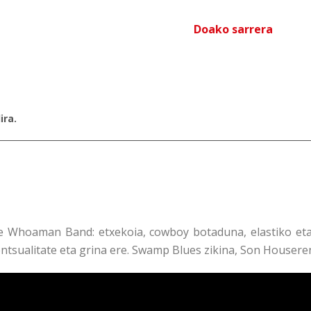
Doako sarrera
ira.
e Whoaman Band: etxekoia, cowboy botaduna, elastiko eta
entsualitate eta grina ere. Swamp Blues zikina, Son Houseren 