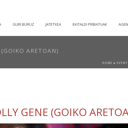
A
GURI BURUZ
JATETXEA
EKITALDI PRIBATUAK
AGE
 (GOIKO ARETOAN)
HOME
»
EVENT
LLY GENE (GOIKO ARETO