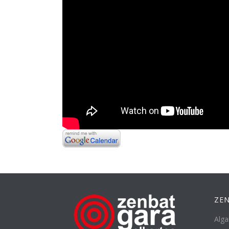
ZEN
Alga