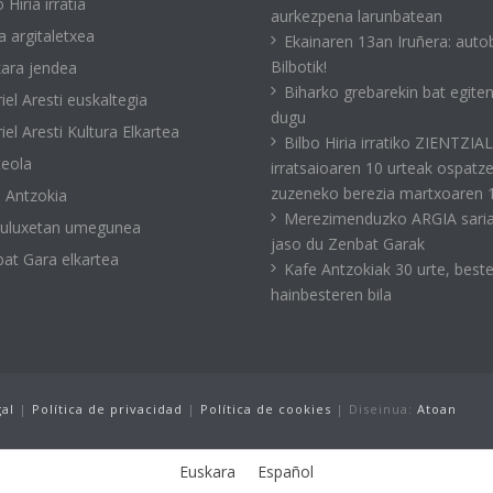
 Hiria irratia
aurkezpena larunbatean
a argitaletxea
Ekainaren 13an Iruñera: auto
Bilbotik!
ara jendea
Biharko grebarekin bat egite
iel Aresti euskaltegia
dugu
iel Aresti Kultura Elkartea
Bilbo Hiria irratiko ZIENTZIA
eola
irratsaioaren 10 urteak ospatz
zuzeneko berezia martxoaren 
 Antzokia
Merezimenduzko ARGIA sari
kuluxetan umegunea
jaso du Zenbat Garak
at Gara elkartea
Kafe Antzokiak 30 urte, best
hainbesteren bila
gal
|
Política de privacidad
|
Política de cookies
| Diseinua:
Atoan
Euskara
Español