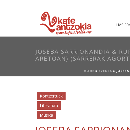
HASIER
JOSEBA SARRIONANDIA & RU
ARETOAN) (SARRERAK AGOR
HOME
»
EVENTS
»
JOSEBA
Kontzertuak
Literatura
Musika