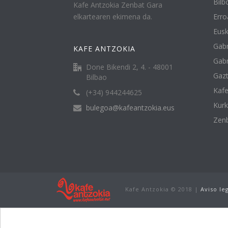
Bilbo
Kafe Antzokia Zenbat Gara
elkartearen ekimena da.
Erro
Eusk
Gabr
KAFE ANTZOKIA
Gabr
Done Bikendi 2, 4. - 48001
Gazt
Bilbao
Kafe
(+34) 944244625
Kur
bulegoa@kafeantzokia.eus
Zenb
Kafe Antzokia © 2018 |
Aviso le