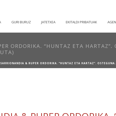
A
GURI BURUZ
JATETXEA
EKITALDI PRIBATUAK
AGE
PER ORDORIKA. “HUNTAZ ETA HARTAZ”.
TUTA)
 SARRIONANDIA & RUPER ORDORIKA. “HUNTAZ ETA HARTAZ”. OSTEGUNA