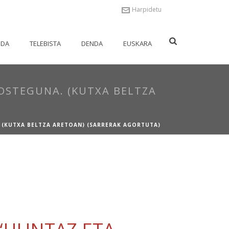
Harpidetu
NDA
TELEBISTA
DENDA
EUSKARA
 OSTEGUNA. (KUTXA BELTZA
. (KUTXA BELTZA ARETOAN) (SARRERAK AGORTUTA)