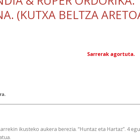
NDIA & RUPER ORDORIKA.
A. (KUTXA BELTZA ARETO
Sarrerak agortuta.
ra.
arrekin ikusteko aukera berezia. “Huntaz eta Hartaz”. 4 egu
atua.