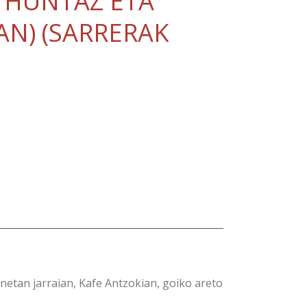
 “HUNTAZ ETA
AN) (SARRERAK
netan jarraian, Kafe Antzokian, goiko areto