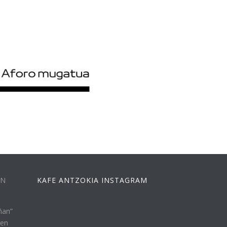
EN
KAFE ANTZOKIA INSTAGRAM
ñan”
ren