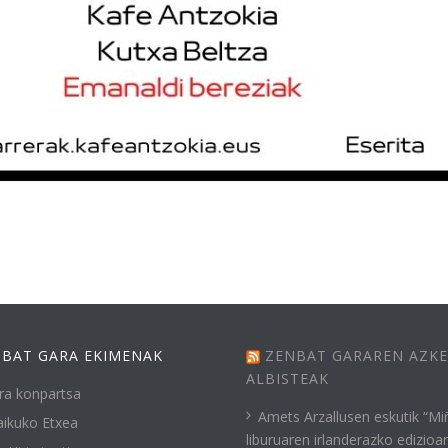
BAT GARA EKIMENAK
ZENBAT GARAREN AZK
ALBISTEAK
ra konpartsa
Amets Arzallusen eskutik “Mi
ikuko Etxea
liburuaren irlanderazko edizioa