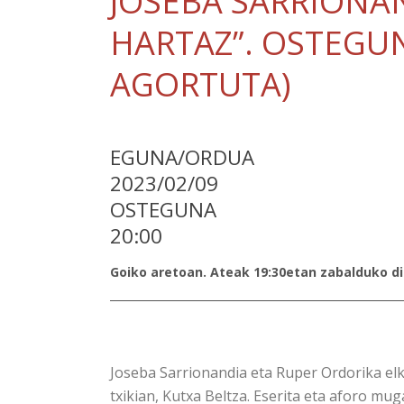
JOSEBA SARRIONA
HARTAZ”. OSTEGUN
AGORTUTA)
EGUNA/ORDUA
2023/02/09
OSTEGUNA
20:00
Goiko aretoan. Ateak 19:30etan zabalduko di
Joseba Sarrionandia eta Ruper Ordorika elk
txikian, Kutxa Beltza. Eserita eta aforo mug