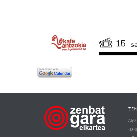
ZEN
Alga
Baka