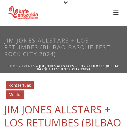
JIM JONES ALLSTARS + LOS
RETUMBES (BILBAO BASQUE FEST
ROCK CITY 2024)
HOME
»
EVENTS
»
JIM JONES ALLSTARS + LOS RETUMBES (BILBAO
BASQUE FEST ROCK CITY 2024)
Kontzertuak
Musika
JIM JONES ALLSTARS +
LOS RETUMBES (BILBAO