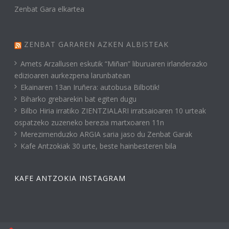
Zenbat Gara elkartea
ZENBAT GARAREN AZKEN ALBISTEAK
Amets Arzallusen eskutik “Miñan” liburuaren irlanderazko
edizioaren aurkezpena larunbatean
Ekainaren 13an Iruñera: autobusa Bilbotik!
Biharko grebarekin bat egiten dugu
Bilbo Hiria irratiko ZIENTZIALARI irratsaioaren 10 urteak
ospatzeko zuzeneko berezia martxoaren 11n
Merezimenduzko ARGIA saria jaso du Zenbat Garak
Kafe Antzokiak 30 urte, beste hainbesteren bila
KAFE ANTZOKIA INSTAGRAM