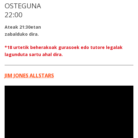
OSTEGUNA
22:00
Ateak 21:30etan
zabalduko dira.
*18 urtetik beherakoak gurasoek edo tutore legalak
lagunduta sartu ahal dira.
JIM JONES ALLSTARS