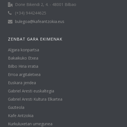
Done Bikendi 2, 4. - 48001 Bilbao
(+34) 944244625
bulegoa@kafeantzokia.eus
ZENBAT GARA EKIMENAK
Algara konpartsa
Bakaikuko Etxea
Bilbo Hiria irratia
Erroa argitaletxea
Euskara jendea
Gabriel Aresti euskaltegia
Gabriel Aresti Kultura Elkartea
Gazteola
Kafe Antzokia
Kurkuluxetan umegunea