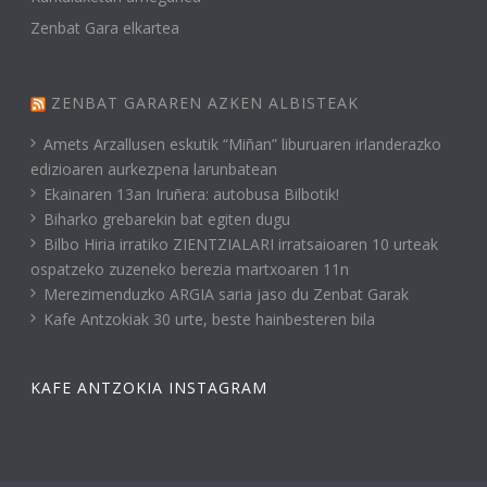
Zenbat Gara elkartea
ZENBAT GARAREN AZKEN ALBISTEAK
Amets Arzallusen eskutik “Miñan” liburuaren irlanderazko
edizioaren aurkezpena larunbatean
Ekainaren 13an Iruñera: autobusa Bilbotik!
Biharko grebarekin bat egiten dugu
Bilbo Hiria irratiko ZIENTZIALARI irratsaioaren 10 urteak
ospatzeko zuzeneko berezia martxoaren 11n
Merezimenduzko ARGIA saria jaso du Zenbat Garak
Kafe Antzokiak 30 urte, beste hainbesteren bila
KAFE ANTZOKIA INSTAGRAM