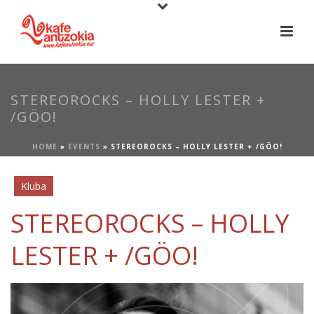
STEREOROCKS – HOLLY LESTER +
/GÖO!
HOME
»
EVENTS
»
STEREOROCKS – HOLLY LESTER + /GÖO!
Kluba
STEREOROCKS – HOLLY
LESTER + /GÖO!