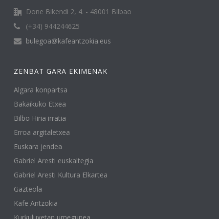
Done Bikendi 2, 4. - 48001 Bilbao
(+34) 944244625
bulegoa@kafeantzokia.eus
ZENBAT GARA EKIMENAK
Algara konpartsa
Bakaikuko Etxea
Bilbo Hiria irratia
Erroa argitaletxea
Euskara jendea
Gabriel Aresti euskaltegia
Gabriel Aresti Kultura Elkartea
Gazteola
Kafe Antzokia
Kurkuluxetan umegunea