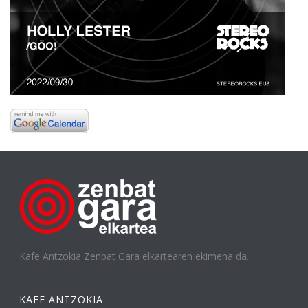
Kafe Antzokia Zenbat Gara elkartearen ekimena da.
KAFE ANTZOKIA