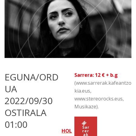
EGUNA/ORD
Sarrera: 12 € + b.g
(www.sarrerak.kafeantzo
UA
kia.eus,
2022/09/30
www.stereorocks.eus,
Musikaze).
OSTIRALA
01:00
Sar
HOL
rer
ak