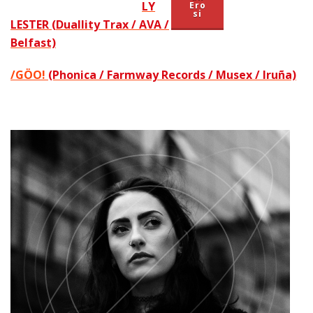
LY
Ero
si
LESTER (
Duallity Trax / AVA /
Belfast)
/GÖO
!
(Phonica / Farmway Records / Musex / Iruña)