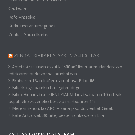
Gazteola
Kafe Antzokia
Kurkuluxetan umegunea
Zenbat Gara elkartea
ZENBAT GARAREN AZKEN ALBISTEAK
Amets Arzallusen eskutik “Miñan” liburuaren irlanderazko
edizioaren aurkezpena larunbatean
Ekainaren 13an Iruñera: autobusa Bilbotik!
Biharko grebarekin bat egiten dugu
Bilbo Hiria irratiko ZIENTZIALARI irratsaioaren 10 urteak
ospatzeko zuzeneko berezia martxoaren 11n
Merezimenduzko ARGIA saria jaso du Zenbat Garak
Kafe Antzokiak 30 urte, beste hainbesteren bila
KAFE ANTZOKIA INSTAGRAM