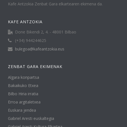
Kafe Antzokia Zenbat Gara elkartearen ekimena da.
KAFE ANTZOKIA
Done Bikendi 2, 4. - 48001 Bilbao
(+34) 944244625
bulegoa@kafeantzokia.eus
ZENBAT GARA EKIMENAK
Algara konpartsa
Bakaikuko Etxea
Bilbo Hiria irratia
Erroa argitaletxea
Euskara jendea
Gabriel Aresti euskaltegia
Gabriel Aresti Kultura Elkartea