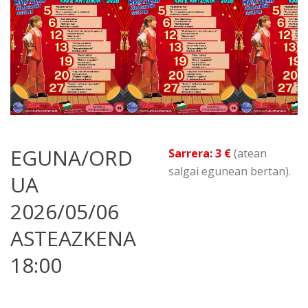
EGUNA/ORD
Sarrera: 3 €
(
atean
salgai egunean bertan
).
UA
2026/05/06
ASTEAZKENA
18:00