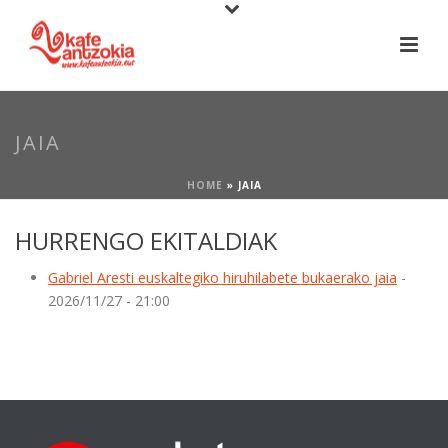
JAIA
HOME
»
JAIA
HURRENGO EKITALDIAK
Gabriel Aresti euskaltegiko hiruhilabete bukaerako jaia
-
2026/11/27 - 21:00