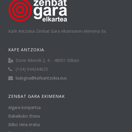
Kafe Antzokia Zenbat Gara elkartearen ekimena da.
KAFE ANTZOKIA
Done Bikendi 2, 4. - 48001 Bilbao
(+34) 944244625
bulegoa@kafeantzokia.eus
ZENBAT GARA EKIMENAK
Algara konpartsa
Bakaikuko Etxea
Bilbo Hiria irratia