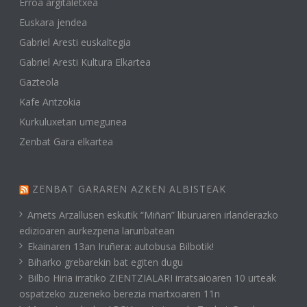
Erroa argitaletxea
Euskara jendea
Gabriel Aresti euskaltegia
Gabriel Aresti Kultura Elkartea
Gazteola
Kafe Antzokia
Kurkuluxetan umegunea
Zenbat Gara elkartea
ZENBAT GARAREN AZKEN ALBISTEAK
Amets Arzallusen eskutik “Miñan” liburuaren irlanderazko
edizioaren aurkezpena larunbatean
Ekainaren 13an Iruñera: autobusa Bilbotik!
Biharko grebarekin bat egiten dugu
Bilbo Hiria irratiko ZIENTZIALARI irratsaioaren 10 urteak
ospatzeko zuzeneko berezia martxoaren 11n