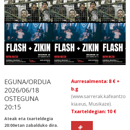
EGUNA/ORDUA
Aurresalmenta: 8 € +
2026/06/18
b.g
(www.sarrerak.kafeantzo
OSTEGUNA
kia.eus, Musikaze).
20:15
Txarteldegian: 10 €
Ateak eta txarteldegia
20:00etan zabalduko dira.