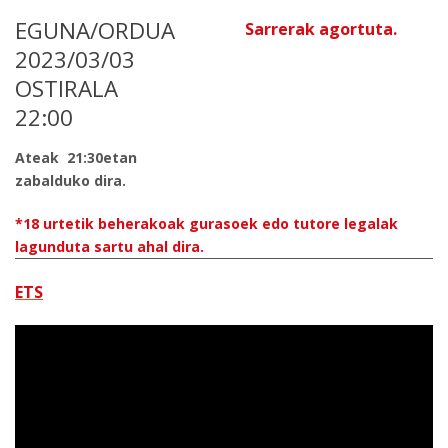
EGUNA/ORDUA
Sarrerak agortuta.
2023/03/03
OSTIRALA
22:00
Ateak 21:30etan
zabalduko dira.
*18 urtetik beherakoak gurasoek edo tutore legalak
lagunduta sartu ahal dira.
ETS