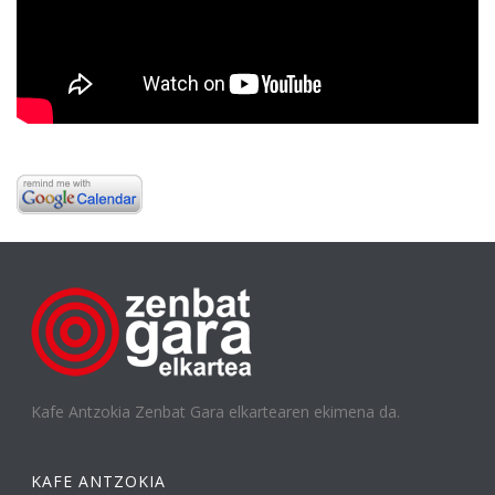
Kafe Antzokia Zenbat Gara elkartearen ekimena da.
KAFE ANTZOKIA