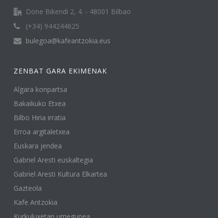
Done Bikendi 2, 4. - 48001 Bilbao
(+34) 944244625
bulegoa@kafeantzokia.eus
ZENBAT GARA EKIMENAK
Algara konpartsa
Bakaikuko Etxea
Bilbo Hiria irratia
Erroa argitaletxea
Euskara jendea
Gabriel Aresti euskaltegia
Gabriel Aresti Kultura Elkartea
Gazteola
Kafe Antzokia
Kurkuluxetan umegunea