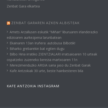
Zenbat Gara elkartea
ZENBAT GARAREN AZKEN ALBISTEAK
Amets Arzallusen eskutik “Miñan” liburuaren irlanderazko
edizioaren aurkezpena larunbatean
Ekainaren 13an Iruñera: autobusa Bilbotik!
Biharko grebarekin bat egiten dugu
Bilbo Hiria irratiko ZIENTZIALARI irratsaioaren 10 urteak
ospatzeko zuzeneko berezia martxoaren 11n
Merezimenduzko ARGIA saria jaso du Zenbat Garak
Kafe Antzokiak 30 urte, beste hainbesteren bila
KAFE ANTZOKIA INSTAGRAM